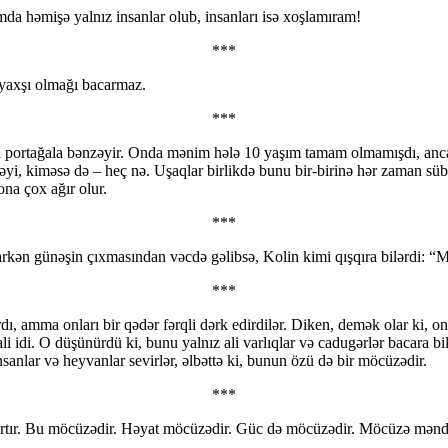
a həmişə yalnız insanlar olub, insanları isə xoşlamıram!
***
 yaxşı olmağı bacarmaz.
***
a portağala bənzəyir. Onda mənim hələ 10 yaşım tamam olmamışdı, anca
əyi, kiməsə də – heç nə. Uşaqlar birlikdə bunu bir-birinə hər zaman süb
na çox ağır olur.
***
yarkən günəşin çıxmasından vəcdə gəlibsə, Kolin kimi qışqıra bilərdi: 
***
rdı, amma onları bir qədər fərqli dərk edirdilər. Diken, demək olar ki, 
li idi. O düşünürdü ki, bunu yalnız ali varlıqlar və cadugərlər bacara
anlar və heyvanlar sevirlər, əlbəttə ki, bunun özü də bir möcüzədir.
***
i də artır. Bu möcüzədir. Həyat möcüzədir. Güc də möcüzədir. Möcüzə m