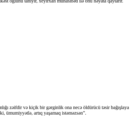
şikəst oğlunu tanıyır, xeyirxah münasibəti ilə onu həyata qaytarır.
ğı zəifdir və kiçik bir gərginlik ona necə öldürücü təsir bağışlaya
 ki, ümumiyyətlə, artıq yaşamaq istəməzsən”.