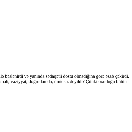
lə bəslənirdi və yanında sədaqətli dostu olmadığına görə əzab çəkirdi.
deməli, vəziyyət, doğrudan da, ümidsiz deyildi? Çünki oxuduğu bütün
.