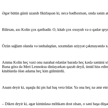
Əgər bütün günü uzanıb fikirləşsən ki, necə bədbəxtsən, onda sənin a
Bilirsən, axı Kolin çox qəribədir. O, kitab çox oxuyub və o qədər qeyr
Özün sağlam olanda və tənhalıqdan, sıxıntıdan əziyyət çəkməyəndə xə
Amma Kolin heç vaxt onu narahat edənlər barədə heç kəslə səmimi söhbə
Buna görə də Meri Lennoksu dinləyərkən qəzəb deyil, ümid hiss edirdi
kitablarda ölən adama heç kim gülmürdü.
Anam deyir ki, uşaqla iki pis hal baş verə bilər. Ya ona heç nə əmr etmir
– Diken deyir ki, əgər kiminləsə möhkəm dost olsan, o səni başa düşə