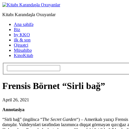
Kitabı Karandaşla Oxuyanlar
Ana səhifə
Biz
by KKO
ilk & son
Qiraətçi
Müsahibə
KinoKitab
Frensis Börnet “Sirli bağ”
April 26, 2021
Annotasiya
“Sirli bağ” (ingiliscə “
The Secret Garden
“) – Amerikalı yazıçı Frensi
danışılır. Valideynləri tərəfindən lazımınca diqqət görməyən qızcığaz ə