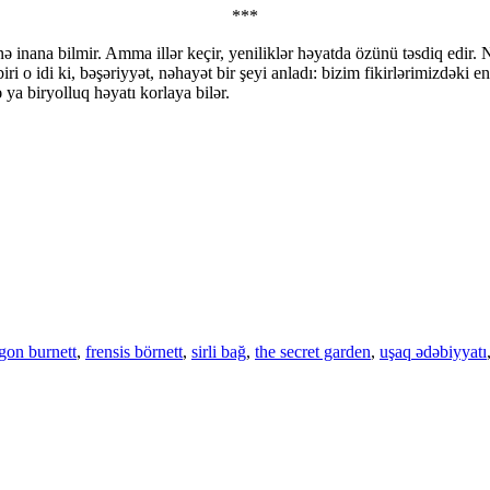
***
nana bilmir. Amma illər keçir, yeniliklər həyatda özünü təsdiq edir. Nə
i o idi ki, bəşəriyyət, nəhayət bir şeyi anladı: bizim fikirlərimizdəki en
 ya biryolluq həyatı korlaya bilər.
gon burnett
,
frensis börnett
,
sirli bağ
,
the secret garden
,
uşaq ədəbiyyatı