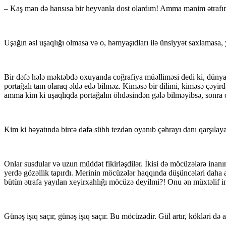
– Kaş mən də hansısa bir heyvanla dost olardım! Amma mənim ətrafımd
Uşağın əsl uşaqlığı olmasa və o, həmyaşıdları ilə ünsiyyət saxlamasa,
Bir dəfə hələ məktəbdə oxuyanda coğrafiya müəlliməsi dedi ki, düny
portağalı tam olaraq əldə edə bilməz. Kiməsə bir dilimi, kiməsə çəyird
amma kim ki uşaqlıqda portağalın öhdəsindən gələ bilməyibsə, sonra o
Kim ki həyatında bircə dəfə sübh tezdən oyanıb çəhrayı danı qarşıla
Onlar susdular və uzun müddət fikirləşdilər. İkisi də möcüzələrə inanı
yerdə gözəllik tapırdı. Merinin möcüzələr haqqında düşüncələri daha a
bütün ətrafa yayılan xeyirxahlığı möcüzə deyilmi?! Onu ən müxtəlif ins
Günəş işıq saçır, günəş işıq saçır. Bu möcüzədir. Gül artır, köklər