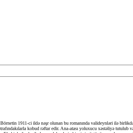
s Börnetin 1911-ci ildə nəşr olunan bu romanında valideynləri ilə birli
trafındakılarla kobud rəftar edir. Ana-atası yoluxucu xəstəliyə tutulub v