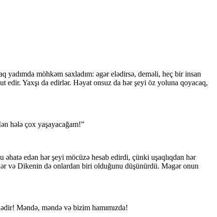
q yadımda möhkəm saxladım: əgər elədirsə, deməli, heç bir insan
ut edir. Yaxşı da edirlər. Həyat onsuz da hər şeyi öz yoluna qoyacaq,
“Mən hələ çox yaşayacağam!”
onu əhatə edən hər şeyi möcüzə hesab edirdi, çünki uşaqlıqdan hər
 bilər və Dikenin də onlardan biri olduğunu düşünürdü. Məgər onun
əndədir! Məndə, məndə və bizim hamımızda!