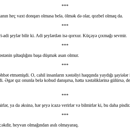
***
tanın heç vaxt donqarı olmasa belə, ölmək də olar, qozbel olmaq da.
***
i-adi şeylər bilir ki. Adi şeylərdən isə qorxur. Küçəyə çıxmağı sevmir.
***
stənin şıltaqlığını başa düşmək asan olmur.
***
t etməmişdi. O, cahil insanların xəstəliyi haqqında yaydığı şayiələr i
. Əgər qız onunla belə kobud danışırsa, hətta xəstəliklərinə gülürsə, 
***
lər, ya da əksinə, hər şeyə icazə verirlər və bilmirlər ki, bu daha pisdir
***
cəkdir, heyvan olmağından asılı olmayaraq.