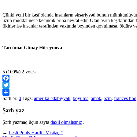
Çünki yeni bir kəşf olanda insanların əksəriyyəti bunun mümkünlüyünə i
uzun müddət necə keçindiklərinə heyrət edir. Ötən əsrin kəşflərindən bir
fikirlər isə insanlar tərəfindən vaxtında beyindən qovulmasa, öldürə və
Tərcümə: Günay Hüseynova
5
(100%)
2
votes
Facebook
Twitter
Şərhlər:
0
Tags:
amerika ədəbiyyatı
,
böyümə
,
əmək
,
əzm
,
frances hod
Share
Şərh yaz
Şərh yazmaq üçün sayta
daxil olmalısınız
.
←
Lesli Pouls Hartli “Vasitəçi”