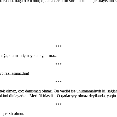
 Elə ki, bağa daxil olur, o, daha dərin bir sirrin üstünü açır -dayısının 
***
umağa, dərman içməyə tab gətirməz.
***
əyə razılaşmazdım!
***
mək olmaz, çox danışmaq olmaz. Ən vacibi isə unutmamalıydı ki, sağlamlı
həkimi dinləyərkən Meri fikirləşdi – O qədər şey olmaz deyiləndə, yəqin
***
tıq vaxtı olmur.