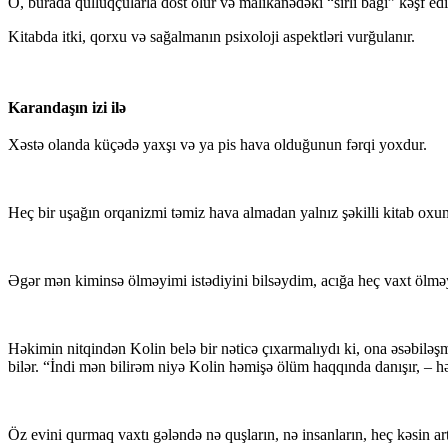
O, burada qulluqçularla dost olur və malikanədəki “sirli bağı” kəşf edir.
Kitabda itki, qorxu və sağalmanın psixoloji aspektləri vurğulanır.
Karandaşın izi ilə
Xəstə olanda küçədə yaxşı və ya pis hava olduğunun fərqi yoxdur.
Heç bir uşağın orqanizmi təmiz hava almadan yalnız şəkilli kitab ox
Əgər mən kiminsə ölməyimi istədiyini bilsəydim, acığa heç vaxt ölm
Həkimin nitqindən Kolin belə bir nəticə çıxarmalıydı ki, ona əsəbiləş
bilər. “İndi mən bilirəm niyə Kolin həmişə ölüm haqqında danışır, – 
Öz evini qurmaq vaxtı gələndə nə quşların, nə insanların, heç kəsin ar