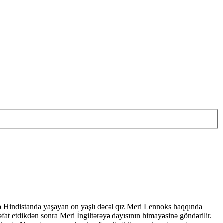
kdə Hindistanda yaşayan on yaşlı dəcəl qız Meri Lennoks haqqında
əfat etdikdən sonra Meri İngiltərəyə dayısının himayəsinə göndərilir.