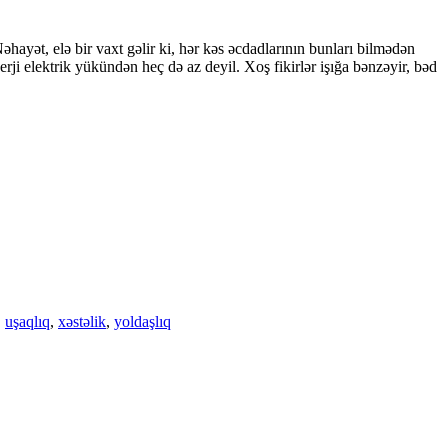
hayət, elə bir vaxt gəlir ki, hər kəs əcdadlarının bunları bilmədən
erji elektrik yükündən heç də az deyil. Xoş fikirlər işığa bənzəyir, bəd
,
uşaqlıq
,
xəstəlik
,
yoldaşlıq