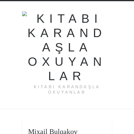
KITABI KARANDAŞLA
OXUYANLAR
←
Mixail Bulqakov
Anton