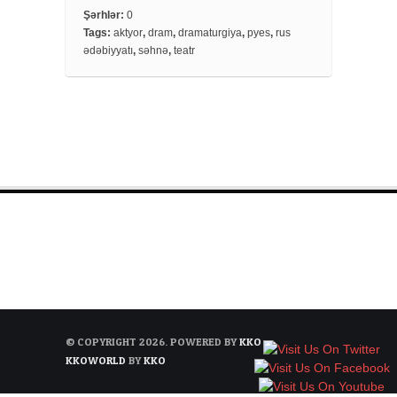
e
t
r
Şərhlər:
0
Tags:
aktyor
,
dram
,
dramaturgiya
,
pyes
,
rus
b
t
e
ədəbiyyatı
,
səhnə
,
teatr
o
e
o
r
k
© COPYRIGHT 2026. POWERED BY
KKO
KKOWORLD
BY
KKO