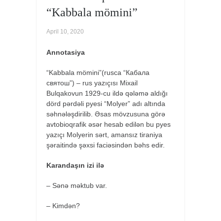
Çexov
“Kabbala mömini”
“Üç
bacı”
April 10, 2020
Andre
Morua
Annotasiya
“Bənövşələr
çərşənbə
“Kabbala mömini”(rusca “Кабала
axşamları”
святош”) – rus yazıçısı Mixail
→
Bulqakovun 1929-cu ildə qələmə aldığı
dörd pərdəli pyesi “Molyer” adı altında
səhnələşdirilib. Əsas mövzusuna görə
avtobioqrafik əsər hesab edilən bu pyes
yazıçı Molyerin sərt, amansız tiraniya
şəraitində şəxsi faciəsindən bəhs edir.
Karandaşın izi ilə
– Sənə məktub var.
– Kimdən?