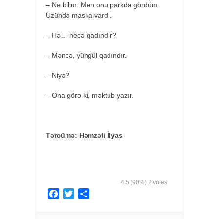
– Nə bilim. Mən onu parkda gördüm.
Üzündə maska vardı.
– Hə… necə qadındır?
– Məncə, yüngül qadındır.
– Niyə?
– Ona görə ki, məktub yazır.
Tərcümə: Həmzəli İlyas
4.5
(90%)
2
votes
F
T
S
a
w
h
c
i
a