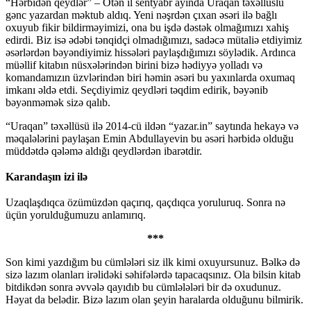
“Hərbidən qeydlər” – Ötən il sentyabr ayında Uraqan təxəllüslü
gənc yazardan məktub aldıq. Yeni nəşrdən çıxan əsəri ilə bağlı
oxuyub fikir bildirməyimizi, ona bu işdə dəstək olmağımızı xahiş
edirdi. Biz isə ədəbi tənqidçi olmadığımızı, sadəcə mütaliə etdiyimiz
əsərlərdən bəyəndiyimiz hissələri paylaşdığımızı söylədik. Ardınca
müəllif kitabın nüsxələrindən birini bizə hədiyyə yolladı və
komandamızın üzvlərindən biri həmin əsəri bu yaxınlarda oxumaq
imkanı əldə etdi. Seçdiyimiz qeydləri təqdim edirik, bəyənib
bəyənməmək sizə qalıb.
“Uraqan” təxəllüsü ilə 2014-cü ildən “yazar.in” saytında hekayə və
məqalələrini paylaşan Emin Abdullayevin bu əsəri hərbidə olduğu
müddətdə qələmə aldığı qeydlərdən ibarətdir.
Karandaşın izi ilə
Uzaqlaşdıqca özümüzdən qaçırıq, qaçdıqca yoruluruq. Sonra nə
üçün yorulduğumuzu anlamırıq.
***
Son kimi yazdığım bu cümlələri siz ilk kimi oxuyursunuz. Bəlkə də
sizə lazım olanları irəlidəki səhifələrdə tapacaqsınız. Ola bilsin kitab
bitdikdən sonra əvvələ qayıdıb bu cümlələləri bir də oxudunuz.
Həyat da belədir. Bizə lazım olan şeyin haralarda olduğunu bilmirik.