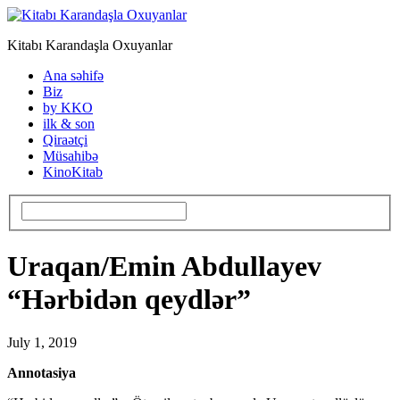
Kitabı Karandaşla Oxuyanlar
Ana səhifə
Biz
by KKO
ilk & son
Qiraətçi
Müsahibə
KinoKitab
Uraqan/Emin Abdullayev
“Hərbidən qeydlər”
July 1, 2019
Annotasiya