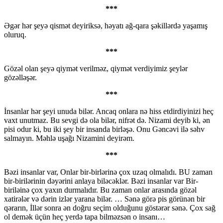
***
Əgər hər şeyə qismət deyiriksə, həyatı ağ-qara şəkillərdə yaşamış
oluruq.
***
Gözəl olan şeyə qiymət verilməz, qiymət verdiyimiz şeylər
gözəlləşər.
***
İnsanlar hər şeyi unuda bilər. Ancaq onlara nə hiss etdirdiyinizi heç
vaxt unutmaz. Bu sevgi də ola bilər, nifrət də. Nizami deyib ki, ən
pisi odur ki, bu iki şey bir insanda birləşə. Onu Gəncəvi ilə səhv
salmayın. Məhlə uşağı Nizamini deyirəm.
***
Bəzi insanlar var, Onlar bir-birlərinə çox uzaq olmalıdı. BU zaman
bir-birilərinin dəyərini anlaya biləcəklər. Bəzi insanlar var Bir-
biriləinə çox yaxın durmalıdır. Bu zaman onlar arasında gözəl
xatirələr və dərin izlər yarana bilər. … Sənə görə pis görünən bir
qərarın, İllər sonra ən doğru seçim olduğunu göstərər sənə. Çox sağ
ol demək üçün heç yerdə tapa bilməzsən o insanı…