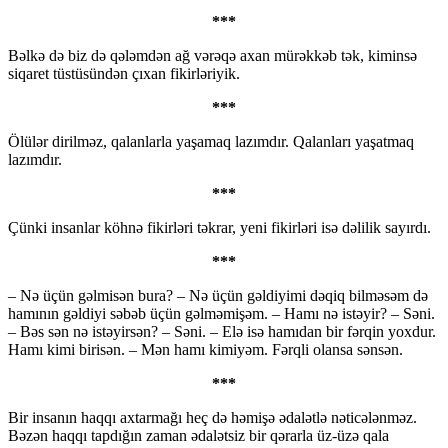
***
Bəlkə də biz də qələmdən ağ vərəqə axan mürəkkəb tək, kiminsə
siqaret tüstüsündən çıxan fikirləriyik.
***
Ölülər dirilməz, qalanlarla yaşamaq lazımdır. Qalanları yaşatmaq
lazımdır.
***
Çünki insanlar köhnə fikirləri təkrar, yeni fikirləri isə dəlilik sayırdı.
***
– Nə üçün gəlmisən bura? – Nə üçün gəldiyimi dəqiq bilməsəm də
hamının gəldiyi səbəb üçün gəlməmişəm. – Hamı nə istəyir? – Səni.
– Bəs sən nə istəyirsən? – Səni. – Elə isə hamıdan bir fərqin yoxdur.
Hamı kimi birisən. – Mən hamı kimiyəm. Fərqli olansa sənsən.
***
Bir insanın haqqı axtarmağı heç də həmişə ədalətlə nəticələnməz.
Bəzən haqqı tapdığın zaman ədalətsiz bir qərarla üz-üzə qala