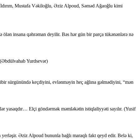
ırım, Mustafa Vəkiloğlu, Əziz Alpoud, Səməd Ağaoğlu kimi
 ölən insana qəhrəman deyilir. Bəs hər gün bir parça tükənənlərə nə
. (Əbdülvahab Yurdsevər)
ibir sürgünündə keçdiyini, evlənməyin heç ağlına gəlmədiyini, “mən
r yasaqdır… Elçi göndərmək məmləkətin istiqlaliyyəti sayılır. (Yusif
yerləşir. Əziz Alpoud bununla bağlı maraqlı fakt qeyd edir. Belə ki,