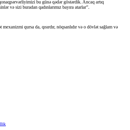
ə qonaqpərvərliyimizi bu günə qədər göstərdik. Ancaq artıq
nlər və sizi buradan qadınlarımız bayıra atarlar”.
ət mexanizmi qursa da, qısırdır, nöqsanlıdır və o dövlət sağlam və
llik