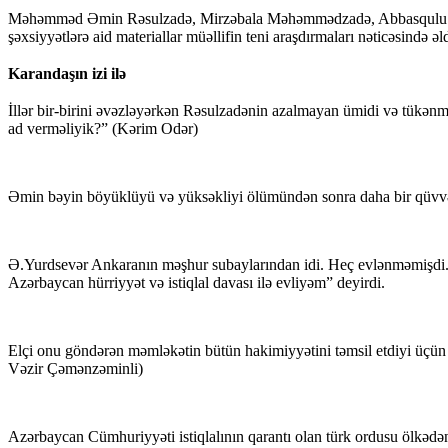
Məhəmməd Əmin Rəsulzadə, Mirzəbala Məhəmmədzadə, Abbasqulu Ka
şəxsiyyətlərə aid materiallar müəllifin teni araşdırmaları nəticəsində əld
Karandaşın izi ilə
İllər bir-birini əvəzləyərkən Rəsulzadənin azalmayan ümidi və tükənm
ad verməliyik?” (Kərim Odər)
Əmin bəyin böyüklüyü və yüksəkliyi ölümündən sonra daha bir qüvvət 
Ə.Yurdsevər Ankaranın məşhur subaylarından idi. Heç evlənməmişdi. S
Azərbaycan hürriyyət və istiqlal davası ilə evliyəm” deyirdi.
Elçi onu göndərən məmləkətin bütün hakimiyyətini təmsil etdiyi üçün
Vəzir Çəmənzəminli)
Azərbaycan Cümhuriyyəti istiqlalının qarantı olan türk ordusu ölkədən