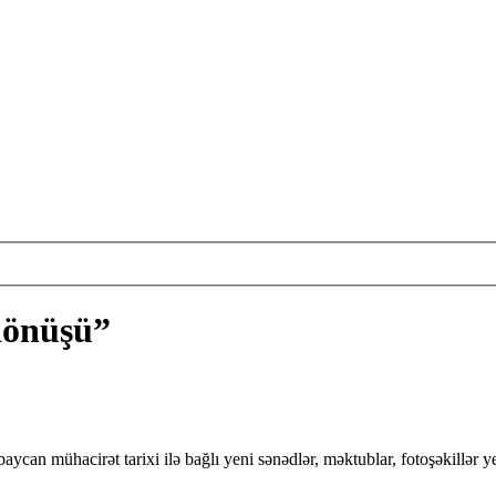
dönüşü”
can mühacirət tarixi ilə bağlı yeni sənədlər, məktublar, fotoşəkillər y