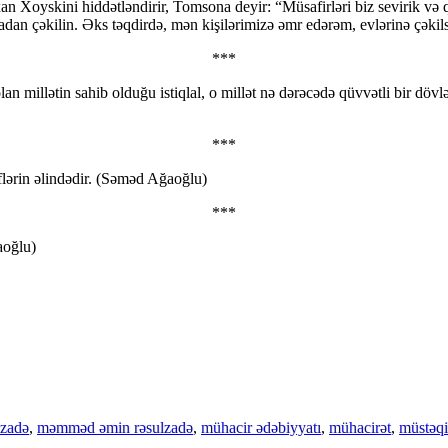
li xan Xoyskini hiddətləndirir, Tomsona deyir: “Müsafirləri biz sevirik v
adan çəkilin. Əks təqdirdə, mən kişilərimizə əmr edərəm, evlərinə çəkilsi
***
n millətin sahib olduğu istiqlal, o millət nə dərəcədə qüvvətli bir dövl
***
flərin əlindədir. (Səməd Ağaoğlu)
***
aoğlu)
lzadə
,
məmməd əmin rəsulzadə
,
mühacir ədəbiyyatı
,
mühacirət
,
müstəqi