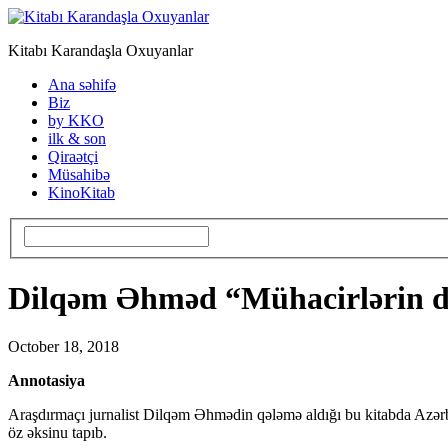
Kitabı Karandaşla Oxuyanlar
Ana səhifə
Biz
by KKO
ilk & son
Qiraətçi
Müsahibə
KinoKitab
Dilqəm Əhməd “Mühacirlərin 
October 18, 2018
Annotasiya
Araşdırmaçı jurnalist Dilqəm Əhmədin qələmə aldığı bu kitabda Azərbay
öz əksinu tapıb.