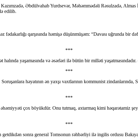
zımzadə, Əbdülvahab Yurdsevər, Məhəmmədəli Rəsulzadə, Almas İld
ə edilib.
əz fədakarlığı qarşısında həmişə düşünmüşəm: “Davası uğrunda bir dəfə
***
halında yaşamasında və əsərləri ilə bütün bir milləti yaşatmasındadır
***
oruşanlara həyatının ən yaxşı vaxtlarının kommunist zindanlarında, S
***
 əhəmiyyəti çox böyükdür. Onu tutmaq, axtarmaq kimi həqarətamiz şeylə
***
 getdikdən sonra general Tomsonun rəhbərliyi ilə ingilis ordusu Bakıya 