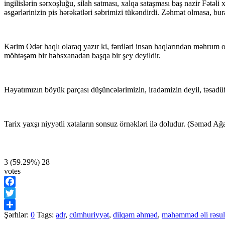
ingilislərin sərxoşluğu, silah satması, xalqa sataşması baş nazir Fətə
əsgərlərinizin pis hərəkətləri səbrimizi tükəndirdi. Zəhmət olmasa, bur
Kərim Odər haqlı olaraq yazır ki, fərdləri insan haqlarından məhrum ola
möhtəşəm bir həbsxanadan başqa bir şey deyildir.
Həyatımızın böyük parçası düşüncələrimizin, iradəmizin deyil, təsadü
Tarix yaxşı niyyətli xətaların sonsuz örnəkləri ilə doludur. (Səməd Ağ
3
(59.29%)
28
votes
Facebook
Twitter
Şərhlər:
0
Tags:
adr
,
cümhuriyyət
,
dilqəm əhməd
,
məhəmməd əli rəsu
Share