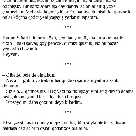
Mənim ömrümdə məzuniyyətim olmayıb, nə ödənişli, nə də
ödənişsiz. Bir həftə sonra işə qayıdanda isə onlar artıq yoxa
çıxmışdılar. Mobayla köçmüşdülər. O, hamıya demişdi ki, qorxur ki,
onlar köçənə qədər yeni yaşayış yerlərini taparam.
***
Budur, Stüart Uitvortun özü, yeni tanışım, üç aydan sonra gəlib
çıxıb – haki şalvar, göy pencək, qırmızı qalstuk, elə bil bazar
yeməyinə bəzənib.
Heyvan.
***
– Əlbəttə, belə də olmalıdır.
– Necə? – gübrə və traktor haqqındakı şərhi ani yadıma salıb
donuram.
– Siz elə… qəribəsiniz. Heç vaxt nə fikirşləşdiyini açıq deyən adama
rast gəlməmişəm. Hər halda, belə bir qıza.
– İstəsəydim, daha çoxunu deyə bilərdim.
***
Bizə, şəxsi həyatı olmayan qızlara, heç kim söyləmir ki, xatirələr
hardasa hadisələrin özləri qədər xoş ola bilər.