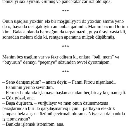
təmizliyi saxlayıram. Gümüş və pəncərələr zərurət olduqda.
***
Onun uşaqları yoxdur, elə bir məşğuliyyəti də yoxdur, amma yenə
də o, həyatda rast gəldiyim ən tənbəl qadındır. Mənim bacım Dorinu
kimi. Balaca olanda barmağını da tərpətməzdi, guya ürəyi xəstə idi,
sonradan məlum oldu ki, rentgen aparatına milçək düşübmüş.
***
Mənim beş uşağım var və fəxr edirəm ki, onlara “bəli, mem” və
“buyurun” deməyi “peçenye” sözündən əvvəl öyrətmişəm.
***
– Sənə danışmışdım? – anam deyir. – Fanni Pitrou nişanlandı.
– Fanninin yerinə sevindim.
– Fermer bankında işləməyə başlamasından heç bir ay keçməmişdi.
– Çöx gözəl, ana.
– Başa düşürəm, – vurğulayır və mən onun özünəməxsus
baxışlarından biri ilə qarşılaşmamaq üçün – partlayan elektrik
lampası belə alışır – üzümü çevirməli oluram.- Niyə sən də bankda
iş tapmayasan?
– Bankda işləmək istəmirəm, ana.