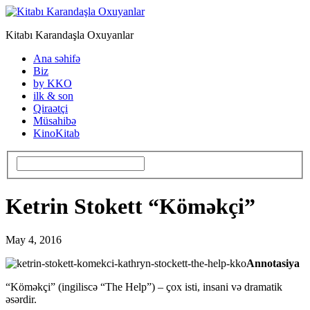
Kitabı Karandaşla Oxuyanlar
Ana səhifə
Biz
by KKO
ilk & son
Qiraətçi
Müsahibə
KinoKitab
Ketrin Stokett “Köməkçi”
May 4, 2016
Annotasiya
“Köməkçi” (ingiliscə “The Help”) – çox isti, insani və dramatik
əsərdir.