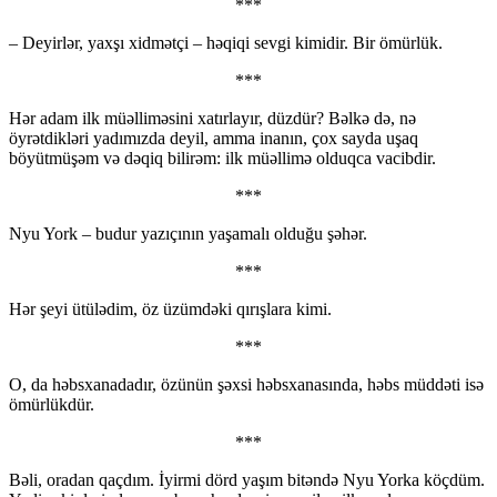
***
– Deyirlər, yaxşı xidmətçi – həqiqi sevgi kimidir. Bir ömürlük.
***
Hər adam ilk müəlliməsini xatırlayır, düzdür? Bəlkə də, nə
öyrətdikləri yadımızda deyil, amma inanın, çox sayda uşaq
böyütmüşəm və dəqiq bilirəm: ilk müəllimə olduqca vacibdir.
***
Nyu York – budur yazıçının yaşamalı olduğu şəhər.
***
Hər şeyi ütülədim, öz üzümdəki qırışlara kimi.
***
O, da həbsxanadadır, özünün şəxsi həbsxanasında, həbs müddəti isə
ömürlükdür.
***
Bəli, oradan qaçdım. İyirmi dörd yaşım bitəndə Nyu Yorka köçdüm.