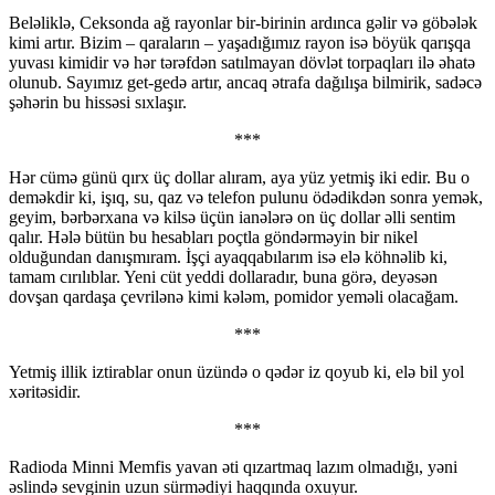
Beləliklə, Ceksonda ağ rayonlar bir-birinin ardınca gəlir və göbələk
kimi artır. Bizim – qaraların – yaşadığımız rayon isə böyük qarışqa
yuvası kimidir və hər tərəfdən satılmayan dövlət torpaqları ilə əhatə
olunub. Sayımız get-gedə artır, ancaq ətrafa dağılışa bilmirik, sadəcə
şəhərin bu hissəsi sıxlaşır.
***
Hər cümə günü qırx üç dollar alıram, aya yüz yetmiş iki edir. Bu o
deməkdir ki, işıq, su, qaz və telefon pulunu ödədikdən sonra yemək,
geyim, bərbərxana və kilsə üçün ianələrə on üç dollar əlli sentim
qalır. Hələ bütün bu hesabları poçtla göndərməyin bir nikel
olduğundan danışmıram. İşçi ayaqqabılarım isə elə köhnəlib ki,
tamam cırılıblar. Yeni cüt yeddi dollaradır, buna görə, deyəsən
dovşan qardaşa çevrilənə kimi kələm, pomidor yeməli olacağam.
***
Yetmiş illik iztirablar onun üzündə o qədər iz qoyub ki, elə bil yol
xəritəsidir.
***
Radioda Minni Memfis yavan əti qızartmaq lazım olmadığı, yəni
əslində sevginin uzun sürmədiyi haqqında oxuyur.