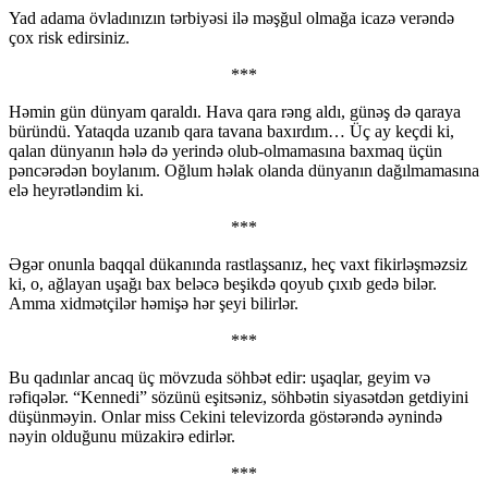
Yad adama övladınızın tərbiyəsi ilə məşğul olmağa icazə verəndə
çox risk edirsiniz.
***
Həmin gün dünyam qaraldı. Hava qara rəng aldı, günəş də qaraya
büründü. Yataqda uzanıb qara tavana baxırdım… Üç ay keçdi ki,
qalan dünyanın hələ də yerində olub-olmamasına baxmaq üçün
pəncərədən boylanım. Oğlum həlak olanda dünyanın dağılmamasına
elə heyrətləndim ki.
***
Əgər onunla baqqal dükanında rastlaşsanız, heç vaxt fikirləşməzsiz
ki, o, ağlayan uşağı bax beləcə beşikdə qoyub çıxıb gedə bilər.
Amma xidmətçilər həmişə hər şeyi bilirlər.
***
Bu qadınlar ancaq üç mövzuda söhbət edir: uşaqlar, geyim və
rəfiqələr. “Kennedi” sözünü eşitsəniz, söhbətin siyasətdən getdiyini
düşünməyin. Onlar miss Cekini televizorda göstərəndə əynində
nəyin olduğunu müzakirə edirlər.
***