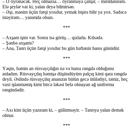
– O öyrənəcək. Heç olmazsa… öyrənməyə çalışır, – mırıldanıram.
Elə şeylər var ki, yalan deyə bilmirsən.
– Əşi, mənim üçün fərqi yoxdur, yemək bişirə bilir ya yox. Sadəcə
istəyirəm… yanımda olsun.
***
– Axşam işim var. Sonra isə görüş… qızlarla. Kilsədə.
– Şənbə axşamı?
– Ana, Tanrı üçün fərqi yoxdur bu gün həftənin hansı günüdür.
***
Yəqin, həmin an rüsvayçılığın nə və hansı rəngdə olduğunu
anladım. Rüsvayçılıq həmişə düşündüyüm palçıq kimi qara rəngdə
deyil. Əslində rüsvayçılıq ananızın bütün gecə ütülədiyi, təmiz, heç
vaxt işlənməmiş kimi bircə ləkəsi belə olmayan ağ uniforma
rəngindədir.
***
– Axı kim üçün yazıram ki, – gülümsəyir. – Tanrıya yalan demək
olmur.
***