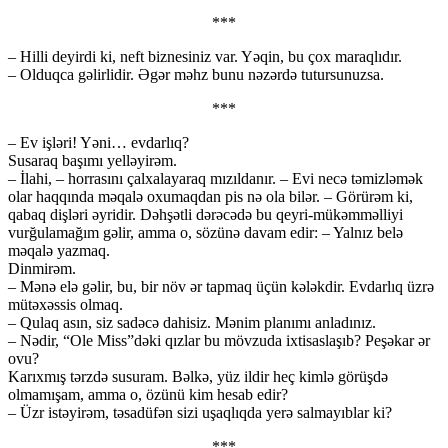
***
– Hilli deyirdi ki, neft biznesiniz var. Yəqin, bu çox maraqlıdır.
– Olduqca gəlirlidir. Əgər məhz bunu nəzərdə tutursunuzsa.
***
– Ev işləri! Yəni… evdarlıq?
Susaraq başımı yelləyirəm.
– İlahi, – horrasını çalxalayaraq mızıldanır. – Evi necə təmizləmək
olar haqqında məqalə oxumaqdan pis nə ola bilər. – Görürəm ki,
qabaq dişləri əyridir. Dəhşətli dərəcədə bu qeyri-mükəmməlliyi
vurğulamağım gəlir, amma o, sözünə davam edir: – Yalnız belə
məqalə yazmaq.
Dinmirəm.
– Mənə elə gəlir, bu, bir növ ər tapmaq üçün kələkdir. Evdarlıq üzrə
mütəxəssis olmaq.
– Qulaq asın, siz sadəcə dahisiz. Mənim planımı anladınız.
– Nədir, “Ole Miss”dəki qızlar bu mövzuda ixtisaslaşıb? Peşəkar ər
ovu?
Karıxmış tərzdə susuram. Bəlkə, yüz ildir heç kimlə görüşdə
olmamışam, amma o, özünü kim hesab edir?
– Üzr istəyirəm, təsadüfən sizi uşaqlıqda yerə salmayıblar ki?
***