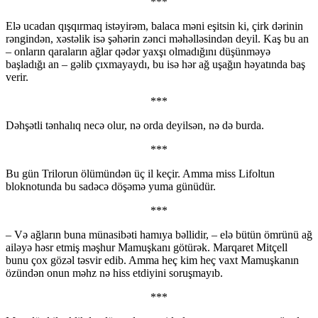
***
Elə ucadan qışqırmaq istəyirəm, balaca məni eşitsin ki, çirk dərinin
rəngindən, xəstəlik isə şəhərin zənci məhəlləsindən deyil. Kaş bu an
– onların qaraların ağlar qədər yaxşı olmadığını düşünməyə
başladığı an – gəlib çıxmayaydı, bu isə hər ağ uşağın həyatında baş
verir.
***
Dəhşətli tənhalıq necə olur, nə orda deyilsən, nə də burda.
***
Bu gün Trilorun ölümündən üç il keçir. Amma miss Lifoltun
bloknotunda bu sadəcə döşəmə yuma günüdür.
***
– Və ağların buna münasibəti hamıya bəllidir, – elə bütün ömrünü ağ
ailəyə həsr etmiş məşhur Mamuşkanı götürək. Marqaret Mitçell
bunu çox gözəl təsvir edib. Amma heç kim heç vaxt Mamuşkanın
özündən onun məhz nə hiss etdiyini soruşmayıb.
***