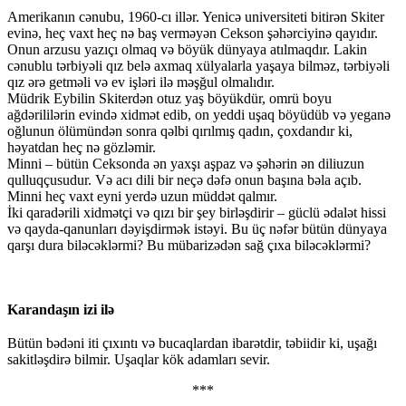
Amerikanın cənubu, 1960-cı illər. Yenicə universiteti bitirən Skiter
evinə, heç vaxt heç nə baş verməyən Cekson şəhərciyinə qayıdır.
Onun arzusu yazıçı olmaq və böyük dünyaya atılmaqdır. Lakin
cənublu tərbiyəli qız belə axmaq xülyalarla yaşaya bilməz, tərbiyəli
qız ərə getməli və ev işləri ilə məşğul olmalıdır.
Müdrik Eybilin Skiterdən otuz yaş böyükdür, omrü boyu
ağdərililərin evində xidmət edib, on yeddi uşaq böyüdüb və yeganə
oğlunun ölümündən sonra qəlbi qırılmış qadın, çoxdandır ki,
həyatdan heç nə gözləmir.
Minni – bütün Ceksonda ən yaxşı aşpaz və şəhərin ən diliuzun
qulluqçusudur. Və acı dili bir neçə dəfə onun başına bəla açıb.
Minni heç vaxt eyni yerdə uzun müddət qalmır.
İki qaradərili xidmətçi və qızı bir şey birləşdirir – güclü ədalət hissi
və qayda-qanunları dəyişdirmək istəyi. Bu üç nəfər bütün dünyaya
qarşı dura biləcəklərmi? Bu mübarizədən sağ çıxa biləcəklərmi?
Karandaşın izi ilə
Bütün bədəni iti çıxıntı və bucaqlardan ibarətdir, təbiidir ki, uşağı
sakitləşdirə bilmir. Uşaqlar kök adamları sevir.
***