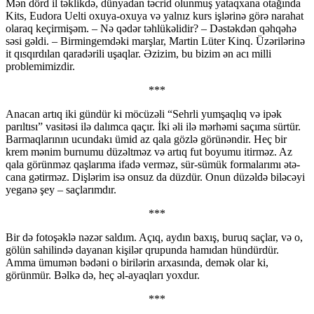
Mən dörd il təklikdə, dünyadan təcrid olunmuş yataqxana otağında
Kits, Eudora Uelti oxuya-oxuya və yalnız kurs işlərinə görə narahat
olaraq keçirmişəm. – Nə qədər təhlükəlidir? – Dəstəkdən qəhqəhə
səsi gəldi. – Birmingemdəki marşlar, Martin Lüter Kinq. Üzərilərinə
it qısqırdılan qaradərili uşaqlar. Əzizim, bu bizim ən acı milli
problemimizdir.
***
Anacan artıq iki gündür ki möcüzəli “Sehrli yumşaqlıq və ipək
parıltısı” vasitəsi ilə dalımca qaçır. İki əli ilə mərhəmi saçıma sürtür.
Barmaqlarının ucundakı ümid az qala gözlə görünəndir. Heç bir
krem mənim burnumu düzəltməz və artıq fut boyumu itirməz. Az
qala görünməz qaşlarıma ifadə verməz, sür-sümük formalarımı ətə-
cana gətirməz. Dişlərim isə onsuz da düzdür. Onun düzəldə biləcəyi
yeganə şey – saçlarımdır.
***
Bir də fotoşəklə nəzər saldım. Açıq, aydın baxış, buruq saçlar, və o,
gölün sahilində dayanan kişilər qrupunda hamıdan hündürdür.
Amma ümumən bədəni o birilərin arxasında, demək olar ki,
görünmür. Bəlkə də, heç əl-ayaqları yoxdur.
***