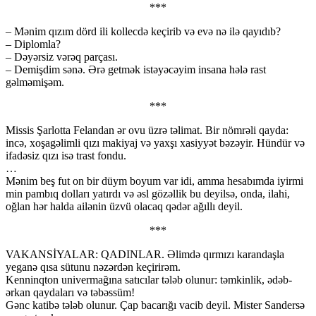
***
– Mənim qızım dörd ili kollecdə keçirib və evə nə ilə qayıdıb?
– Diplomla?
– Dəyərsiz vərəq parçası.
– Demişdim sənə. Ərə getmək istəyəcəyim insana hələ rast
gəlməmişəm.
***
Missis Şarlotta Felandan ər ovu üzrə təlimat. Bir nömrəli qayda:
incə, xoşagəlimli qızı makiyaj və yaxşı xasiyyət bəzəyir. Hündür və
ifadəsiz qızı isə trast fondu.
…
Mənim beş fut on bir düym boyum var idi, amma hesabımda iyirmi
min pambıq dolları yatırdı və əsl gözəllik bu deyilsə, onda, ilahi,
oğlan hər halda ailənin üzvü olacaq qədər ağıllı deyil.
***
VAKANSİYALAR: QADINLAR. Əlimdə qırmızı karandaşla
yeganə qısa sütunu nəzərdən keçirirəm.
Kenninqton univermağına satıcılar tələb olunur: təmkinlik, ədəb-
ərkan qaydaları və təbəssüm!
Gənc katibə tələb olunur. Çap bacarığı vacib deyil. Mister Sandersə