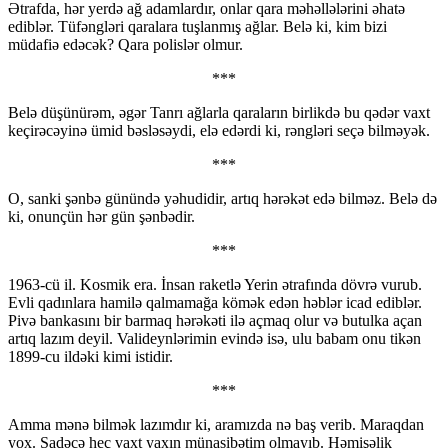
Ətrafda, hər yerdə ağ adamlardır, onlar qara məhəllələrini əhatə
ediblər. Tüfəngləri qaralara tuşlanmış ağlar. Belə ki, kim bizi
müdafiə edəcək? Qara polislər olmur.
***
Belə düşünürəm, əgər Tanrı ağlarla qaraların birlikdə bu qədər vaxt
keçirəcəyinə ümid bəsləsəydi, elə edərdi ki, rəngləri seçə bilməyək.
***
O, sanki şənbə günündə yəhudidir, artıq hərəkət edə bilməz. Belə də
ki, onunçün hər gün şənbədir.
***
1963-cü il. Kosmik era. İnsan raketlə Yerin ətrafında dövrə vurub.
Evli qadınlara hamilə qalmamağa kömək edən həblər icad ediblər.
Pivə bankasını bir barmaq hərəkəti ilə açmaq olur və butulka açan
artıq lazım deyil. Valideynlərimin evində isə, ulu babam onu tikən
1899-cu ildəki kimi istidir.
***
Amma mənə bilmək lazımdır ki, aramızda nə baş verib. Maraqdan
yox. Sadəcə heç vaxt yaxın münasibətim olmayıb. Həmişəlik