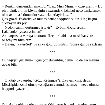
– Renkin dairəsindən məktub. “Əziz Miss Mirna, – oxuyuram. – Bu
piyli pinti, ərimin köynəyinin yaxasındakı ləkələri necə təmizləmək
olar, axı o, əsl donuzdur və… elə tərləyir ki… ”
Çox gözəl. Evdarlıq və münasibətlər haqqında sütun. Heç başım
çıxmayan iki şey.
– Nədən canını qurtarmaq istəyir? – Eybilin dəqiqləşdirir, –
Ləkələrdən yoxsa ərindən?
Axmaqcasına vərəqə baxıram. Heç bir halda nə məsləhət verə
biləcəyimi bilmirəm.
– Deyin, “Payn-Sol” və sirkə götürüb islatsın. Sonra gündə saxlasın.
***
O, həqiqəti gizlətmək üçün çox dürüstdür, deməli, o da elə mənim
qədər bilir.
***
– O kitab oxuyurdu, “Gözəgörünməz”i. Oxuyan kimi, deyir,
Missisipidə zənci olmaq və ağların yanında işləməyin necə olması
haqqında yazacaq.
***
O, hələ də oğluna görə qorxur. Oğlu artıq həyatda yoxdur, amma