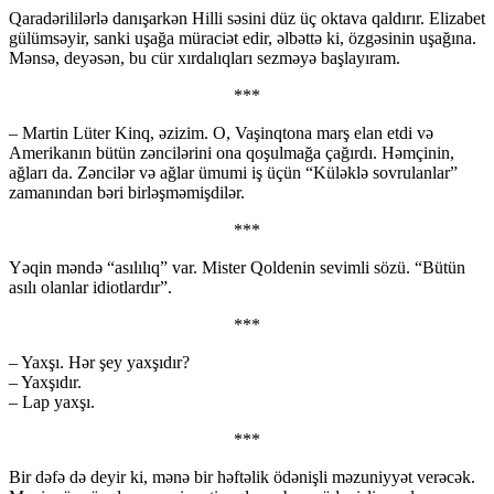
Qaradərililərlə danışarkən Hilli səsini düz üç oktava qaldırır. Elizabet
gülümsəyir, sanki uşağa müraciət edir, əlbəttə ki, özgəsinin uşağına.
Mənsə, deyəsən, bu cür xırdalıqları sezməyə başlayıram.
***
– Martin Lüter Kinq, əzizim. O, Vaşinqtona marş elan etdi və
Amerikanın bütün zəncilərini ona qoşulmağa çağırdı. Həmçinin,
ağları da. Zəncilər və ağlar ümumi iş üçün “Küləklə sovrulanlar”
zamanından bəri birləşməmişdilər.
***
Yəqin məndə “asılılıq” var. Mister Qoldenin sevimli sözü. “Bütün
asılı olanlar idiotlardır”.
***
– Yaxşı. Hər şey yaxşıdır?
– Yaxşıdır.
– Lap yaxşı.
***
Bir dəfə də deyir ki, mənə bir həftəlik ödənişli məzuniyyət verəcək.