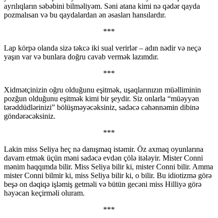
ayrılıqların səbəbini bilməliyəm. Səni atana kimi nə qədər qayda
pozmalısan və bu qaydalardan ən əsasları hansılardır.
***
Lap körpə olanda sizə təkcə iki sual verirlər – adın nədir və neçə
yaşın var və bunlara doğru cavab vermək lazımdır.
***
Xidmətçinizin oğru olduğunu eşitmək, uşaqlarınızın müəlliminin
pozğun olduğunu eşitmək kimi bir şeydir. Siz onlarla “müəyyən
tərəddüdlərinizi” bölüşməyəcəksiniz, sadəcə cəhənnəmin dibinə
göndərəcəksiniz.
***
Lakin miss Seliya heç nə danışmaq istəmir. Öz axmaq oyunlarına
davam etmək üçün məni sadəcə evdən çölə itələyir. Mister Conni
mənim haqqımda bilir. Miss Seliya bilir ki, mister Conni bilir. Amma
mister Conni bilmir ki, miss Seliya bilir ki, o bilir. Bu idiotizmə görə
beşə on dəqiqə işləmiş getməli və bütün gecəni miss Hilliyə görə
həyəcan keçirməli oluram.
***