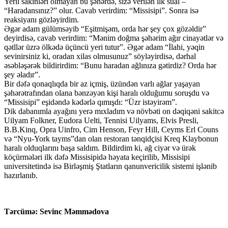
Yerli sakinləri olmayan bu şəhərdə, sizə verilən ilk sual –
“Haradansınız?” olur. Cavab verirdim: “Missisipi”. Sonra isə
reaksiyanı gözləyirdim.
Əgər adam gülümsəyib “Eşitmişəm, orda hər şey çox gözəldir”
deyirdisə, cavab verirdim: “Mənim doğma şəhərim ağır cinayətlər və
qətllər üzrə ölkədə üçüncü yeri tutur”. Əgər adam “İlahi, yəqin
sevinirsiniz ki, oradan xilas olmusunuz” söyləyirdisə, dərhal
əsəbləşərək bildirirdim: “Bunu haradan ağlınıza gətirdiz? Orda hər
şey əladır”.
Bir dəfə qonaqlıqda bir az içmiş, üzündən varlı ağlar yaşayan
şəhərətrafından olana bənzəyən kişi haralı olduğumu soruşdu və
“Missisipi” eşidəndə kədərlə qımışdı: “Üzr istəyirəm”.
Dik dabanımla ayağını yerə mıxladım və növbəti on dəqiqəni sakitcə
Uilyam Folkner, Eudora Uelti, Tennisi Uilyams, Elvis Presli,
B.B.Kinq, Opra Uinfro, Cim Henson, Feyr Hill, Ceyms Erl Couns
və “Nyu-York tayms”dan olan restoran tənqidçisi Kreq Klaybonun
haralı olduqlarını başa saldım. Bildirdim ki, ağ ciyər və ürək
köçürmələri ilk dəfə Missisipidə həyata keçirilib, Missisipi
universitetində isə Birləşmiş Ştatların qanunvericilik sistemi işlənib
hazırlanıb.
Tərcümə: Sevinc Məmmədova