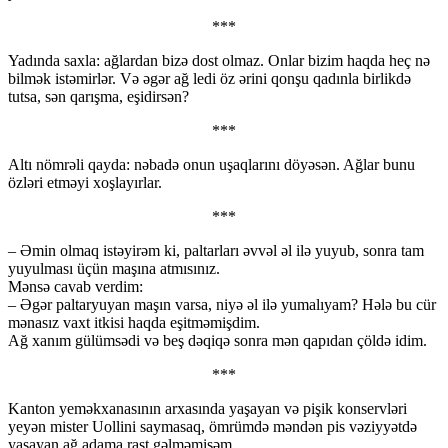
***
Yadında saxla: ağlardan bizə dost olmaz. Onlar bizim haqda heç nə
bilmək istəmirlər. Və əgər ağ ledi öz ərini qonşu qadınla birlikdə
tutsa, sən qarışma, eşidirsən?
***
Altı nömrəli qayda: nəbadə onun uşaqlarını döyəsən. Ağlar bunu
özləri etməyi xoşlayırlar.
***
– Əmin olmaq istəyirəm ki, paltarları əvvəl əl ilə yuyub, sonra tam
yuyulması üçün maşına atmısınız.
Mənsə cavab verdim:
– Əgər paltaryuyan maşın varsa, niyə əl ilə yumalıyam? Hələ bu cür
mənasız vaxt itkisi haqda eşitməmişdim.
Ağ xanım gülümsədi və beş dəqiqə sonra mən qapıdan çöldə idim.
***
Kanton yeməkxanasının arxasında yaşayan və pişik konservləri
yeyən mister Uollini saymasaq, ömrümdə məndən pis vəziyyətdə
yaşayan ağ adama rast gəlməmişəm.