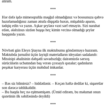
alıram.
***
Hər dəfə işdə mimeoqrafda məşğul olmadığınız və bossunuza qəhvə
hazırlamadığınız zaman ətrafa diqqətlə baxın, müşahidə aparın,
tədqiq edin və yazın. Aşkar şeylərə vaxt sərf etməyin. Sizi narahat
edən, ələlxüsus sizdən başqa heç kimin vecinə olmadığı şeylər
haqqında yazın.
***
Növbəti gün Eleyn Ştayna ilk məktubumu göndərməyə hazıram.
Məktubda jurnalist üçün layiqli materialların ideyaları sadalanıb:
Missisipi əhalisinin dəhşətli savadsızlığı; dairəmizdə sərxoş
sürücülərin ucbatından baş verən çoxsaylı qəzalar; qadınların
peşəkar karyerası üçün məhdud imkanlar.
***
– Bəs siz bilmirsiz? – hiddətlənir. – Keçən həftə dedilər ki, siqaretlər
son dərəcə təhlükəlidir.
– Bu haqda heç nə eşitməmişəm. (Ümid edirəm, bu məlumat onun
qəzetinin ilk səhifəsində deyildi)
***