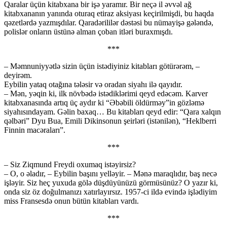
Qaralar üçün kitabxana bir işə yaramır. Bir neçə il əvvəl ağ
kitabxananın yanında oturaq etiraz aksiyası keçirilmişdi, bu haqda
qəzetlərdə yazmışdılar. Qaradərililər dəstəsi bu nümayişə gələndə,
polislər onların üstünə alman çoban itləri buraxmışdı.
***
– Məmnuniyyətlə sizin üçün istədiyiniz kitabları götürərəm, –
deyirəm.
Eybilin yataq otağına tələsir və oradan siyahı ilə qayıdır.
– Mən, yəqin ki, ilk növbədə istədiklərimi qeyd edəcəm. Karver
kitabxanasında artıq üç aydır ki “Əbəbili öldürməy”in gözləmə
siyahısındayam. Gəlin baxaq… Bu kitabları qeyd edir: “Qara xalqın
qəlbəri” Dyu Bua, Emili Dikinsonun şeirləri (istənilən), “Heklberri
Finnin macəraları”.
***
– Siz Ziqmund Freydi oxumaq istəyirsiz?
– O, o əladır, – Eybilin başını yelləyir. – Mənə maraqlıdır, baş necə
işləyir. Siz heç yuxuda gölə düşdüyünüzü görmüsünüz? O yazır ki,
onda siz öz doğulmanızı xatırlayırsız. 1957-ci ildə evində işlədiyim
miss Fransesdə onun bütün kitabları vardı.
***