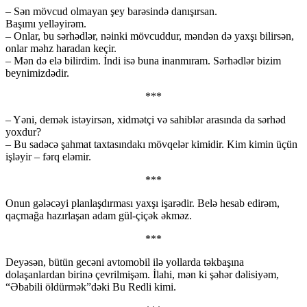
– Sən mövcud olmayan şey barəsində danışırsan.
Başımı yelləyirəm.
– Onlar, bu sərhədlər, nəinki mövcuddur, məndən də yaxşı bilirsən,
onlar məhz haradan keçir.
– Mən də elə bilirdim. İndi isə buna inanmıram. Sərhədlər bizim
beynimizdədir.
***
– Yəni, demək istəyirsən, xidmətçi və sahiblər arasında da sərhəd
yoxdur?
– Bu sadəcə şahmat taxtasındakı mövqelər kimidir. Kim kimin üçün
işləyir – fərq eləmir.
***
Onun gələcəyi planlaşdırması yaxşı işarədir. Belə hesab edirəm,
qaçmağa hazırlaşan adam gül-çiçək əkməz.
***
Deyəsən, bütün gecəni avtomobil ilə yollarda təkbaşına
dolaşanlardan birinə çevrilmişəm. İlahi, mən ki şəhər dəlisiyəm,
“Əbabili öldürmək”dəki Bu Redli kimi.