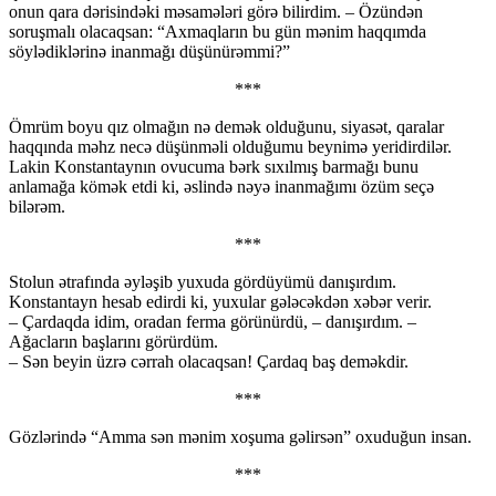
onun qara dərisindəki məsamələri görə bilirdim. – Özündən
soruşmalı olacaqsan: “Axmaqların bu gün mənim haqqımda
söylədiklərinə inanmağı düşünürəmmi?”
***
Ömrüm boyu qız olmağın nə demək olduğunu, siyasət, qaralar
haqqında məhz necə düşünməli olduğumu beynimə yeridirdilər.
Lakin Konstantaynın ovucuma bərk sıxılmış barmağı bunu
anlamağa kömək etdi ki, əslində nəyə inanmağımı özüm seçə
bilərəm.
***
Stolun ətrafında əyləşib yuxuda gördüyümü danışırdım.
Konstantayn hesab edirdi ki, yuxular gələcəkdən xəbər verir.
– Çardaqda idim, oradan ferma görünürdü, – danışırdım. –
Ağacların başlarını görürdüm.
– Sən beyin üzrə cərrah olacaqsan! Çardaq baş deməkdir.
***
Gözlərində “Amma sən mənim xoşuma gəlirsən” oxuduğun insan.
***