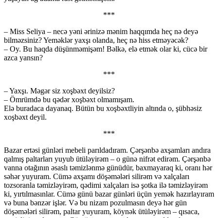
***
– Miss Seliya – necə yəni ərinizə mənim haqqımda heç nə deyə
bilməzsiniz? Yeməklər yaxşı olanda, heç nə hiss etməyəcək?
– Oy. Bu haqda düşünməmişəm! Bəlkə, elə etmək olar ki, cücə bir
azca yansın?
***
– Yaxşı. Məgər siz xoşbəxt deyilsiz?
– Ömrümdə bu qədər xoşbəxt olmamışam.
Elə buradaca dayanaq. Bütün bu xoşbəxtliyin altında o, şübhəsiz
xoşbəxt deyil.
***
Bazar ertəsi günləri mebeli parıldadıram. Çərşənbə axşamları andıra
qalmış paltarları yuyub ütüləyirəm – o günə nifrət edirəm. Çərşənbə
vanna otağının əsaslı təmizlənmə günüdür, baxmayaraq ki, oranı hər
səhər yuyuram. Cümə axşamı döşəmələri silirəm və xalçaları
tozsoranla təmizləyirəm, qədimi xalçaları isə şotka ilə təmizləyirəm
ki, yırtılmasınlar. Cümə günü bazar günləri üçün yemək hazırlayıram
və buna bənzər işlər. Və bu nizam pozulmasın deyə hər gün
döşəmələri silirəm, paltar yuyuram, köynək ütüləyirəm – qısaca,