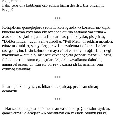
zəng etmək.
İlahi, əgər ona katibənin çap etməsi lazım deyilsə, bəs ondan nə
istəyir?
***
Rəfiqələrim qonaqlıqlarda rom ilə kola içəndə və korsetlərinə kiçik
buketlər taxan vaxt mən kitabxanada oturub saatlarla yazardım –
əsasən kurs işləri idi, amma bundan başqa, hekayələr, pis şeirlər,
“Doktor Kildar” üçün yeni epizodlar, “Pell Mell”-in reklam mətnləri,
etiraz məktubları, şikayətlər, girovdan azadetmə tələbləri, dərslərdə
rast gəldiyim, lakin kəlmə kəsməyə cürət etmədiyim oğlanlara sevgi
məktubları – bütün bunlar heç vaxt heç yerə göndərilməzdi. Əlbəttə,
futbol komandasının oyunçuları ilə görüş xəyallarına dalırdım,
amma əsl arzum bir gün elə bir şey yazmaq idi ki, insanlar onu
oxumaq istəsinlər.
***
İdbarlıq daxildə yaşayır. İdbar olmaq alçaq, pis insan olmaq
deməkdir.
***
– Hər səhər, nə qədər ki ölməmisən və səni torpağa basdırmayıblar,
qərar verməli olacaqsan.- Konstantayn elə yaxında oturmuşdu ki,