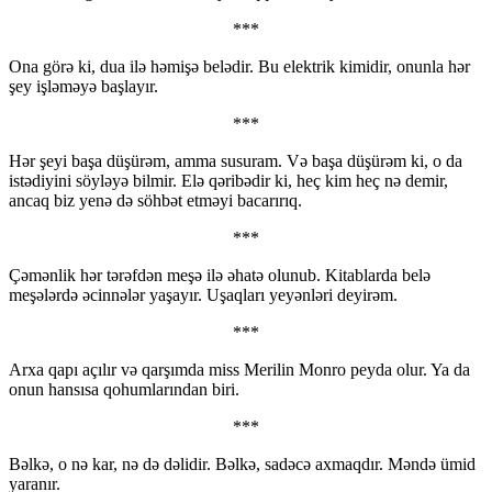
***
Ona görə ki, dua ilə həmişə belədir. Bu elektrik kimidir, onunla hər
şey işləməyə başlayır.
***
Hər şeyi başa düşürəm, amma susuram. Və başa düşürəm ki, o da
istədiyini söyləyə bilmir. Elə qəribədir ki, heç kim heç nə demir,
ancaq biz yenə də söhbət etməyi bacarırıq.
***
Çəmənlik hər tərəfdən meşə ilə əhatə olunub. Kitablarda belə
meşələrdə əcinnələr yaşayır. Uşaqları yeyənləri deyirəm.
***
Arxa qapı açılır və qarşımda miss Merilin Monro peyda olur. Ya da
onun hansısa qohumlarından biri.
***
Bəlkə, o nə kar, nə də dəlidir. Bəlkə, sadəcə axmaqdır. Məndə ümid
yaranır.