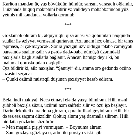
Karlton məndən üç yaş böyükdür, hündür, sarışın, yaraşıqlı oğlandır,
Luizinada hüquq məktəbini bitirir və valideyn məhəbbətindən yüz
yetmiş mil kəndarası yollarla qorunub.
***
Gözləməli oluram ki, atquyruqlu qıza ailəsi və qohumları haqqında
suallar ilə əziyyət verməsini qurtarsın. Axı anam heç olmasa bir tanış
tapmasa, əl çəkməyəcək. Sonra yazığın üzv olduğu tələbə cəmiyyəti
barəsində suallar gəlir və pərdə dədə-baba gümüşü üzərindəki
naxışlarla bağlı suallarla bağlanır. Anacan həmişə deyir ki, bu
məlumat qoroskopdan dəqiqdir.
Qız bildirir ki, ailə naxışları “Şantiyi”-dir, amma ərə gedəndə özünə
təzəsini seçəcək.
– Çünki özümü müstəqil düşünən şəxsiyyət hesab edirəm.
***
Belə, indi makiyaj. Necə etməyi elə də yaxşı bilmirəm. Hilli məni
şübhəli baxışla süzür, üzümü nəm salfetlə silir və özü işə başlayır.
Dərin dekolteli qara dona girirəm, qara tufliləri geyinirəm. Hilli bir
də tez-tez saçımı düzəldir. Qoltuq altımı yaş dəsmalla silirəm, Hilli
hiddətlə gözlərini süzdürür.
– Mən maşınla pişiyi vurmuşam. – Boynuma alıram.
– Səni gözləyə-gözləyə o, artıq iki porsiya viski içib.