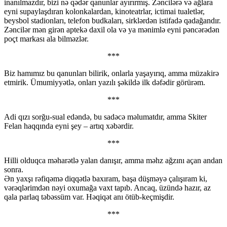
inanılmazdır, bizi nə qədər qanunlar ayırırmış. Zəncilərə və ağlara
eyni supaylaşdıran kolonkalardan, kinoteatrlar, ictimai tualetlər,
beysbol stadionları, telefon budkaları, sirklərdən istifadə qadağandır.
Zəncilər mən girən aptekə daxil ola və ya mənimlə eyni pəncərədən
poçt markası ala bilməzlər.
***
Biz hamımız bu qanunları bilirik, onlarla yaşayırıq, amma müzakirə
etmirik. Ümumiyyətlə, onları yazılı şəkildə ilk dəfədir görürəm.
***
Adi qızı sorğu-sual edəndə, bu sadəcə məlumatdır, amma Skiter
Felan haqqında eyni şey – artıq xəbərdir.
***
Hilli olduqca məharətlə yalan danışır, amma məhz ağzını açan andan
sonra.
Ən yaxşı rəfiqəmə diqqətlə baxıram, başa düşməyə çalışıram ki,
vərəqlərimdən nəyi oxumağa vaxt tapıb. Ancaq, üzündə hazır, az
qala parlaq təbəssüm var. Həqiqət anı ötüb-keçmişdir.
***