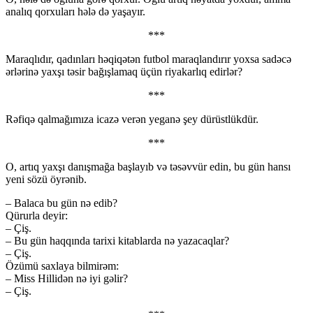
analıq qorxuları hələ də yaşayır.
***
Maraqlıdır, qadınları həqiqətən futbol maraqlandırır yoxsa sadəcə
ərlərinə yaxşı təsir bağışlamaq üçün riyakarlıq edirlər?
***
Rəfiqə qalmağımıza icazə verən yeganə şey dürüstlükdür.
***
O, artıq yaxşı danışmağa başlayıb və təsəvvür edin, bu gün hansı
yeni sözü öyrənib.
– Balaca bu gün nə edib?
Qürurla deyir:
– Çiş.
– Bu gün haqqında tarixi kitablarda nə yazacaqlar?
– Çiş.
Özümü saxlaya bilmirəm:
– Miss Hillidən nə iyi gəlir?
– Çiş.