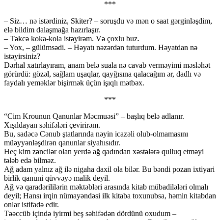
***
– Siz… nə istərdiniz, Skiter? – soruşdu və mən o saat gərginləşdim,
elə bildim dalaşmağa hazırlaşır.
– Təkcə koka-kola istəyirəm. Və çoxlu buz.
– Yox, – gülümsədi. – Həyatı nəzərdən tuturdum. Həyatdan nə
istəyirsiniz?
Dərhal xatırlayıram, anam belə suala nə cavab verməyimi məsləhət
görürdü: gözəl, sağlam uşaqlar, qayğısına qalacağım ər, dadlı və
faydalı yeməklər bişirmək üçün işıqlı mətbəx.
***
“Cim Krounun Qanunlar Məcmuəsi” – başlıq belə adlanır.
Xışıldayan səhifələri çevirirəm.
Bu, sadəcə Cənub ştatlarında nəyin icazəli olub-olmamasını
müəyyənləşdirən qanunlar siyahısıdır.
Heç kim zəncilər olan yerdə ağ qadından xəstələrə qulluq etməyi
tələb edə bilməz.
Ağ adam yalnız ağ ilə nigaha daxil ola bilər. Bu bəndi pozan ixtiyari
birlik qanuni qüvvəyə malik deyil.
Ağ və qaradərililərin məktəbləri arasında kitab mübadilələri olmalı
deyil; Hansı irqin nümayəndəsi ilk kitaba toxunubsa, həmin kitabdan
onlar istifadə edir.
Təəccüb içində iyirmi beş səhifədən dördünü oxudum –