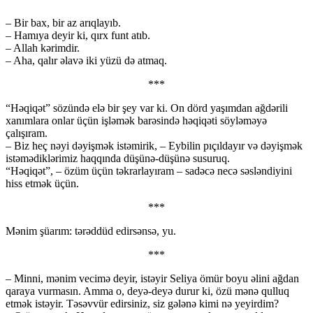
– Bir bax, bir az arıqlayıb.
– Hamıya deyir ki, qırx funt atıb.
– Allah kərimdir.
– Aha, qalır əlavə iki yüzü də atmaq.
***
“Həqiqət” sözündə elə bir şey var ki. On dörd yaşımdan ağdərili
xanımlara onlar üçün işləmək barəsində həqiqəti söyləməyə
çalışıram.
– Biz heç nəyi dəyişmək istəmirik, – Eybilin pıçıldayır və dəyişmək
istəmədiklərimiz haqqında düşünə-düşünə susuruq.
“Həqiqət”, – özüm üçün təkrarlayıram – sadəcə necə səsləndiyini
hiss etmək üçün.
***
Mənim şüarım: tərəddüd edirsənsə, yu.
***
– Minni, mənim vecimə deyir, istəyir Seliya ömür boyu əlini ağdan
qaraya vurmasın. Amma o, deyə-deyə durur ki, özü mənə qulluq
etmək istəyir. Təsəvvür edirsiniz, siz gələnə kimi nə yeyirdim?