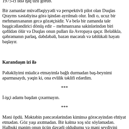
1975-ci ildə işıq üzü görüb.
Bir zamanlar müvəffəqiyyətli və perspektivli pilot olan Duqlas
Qrayms xəstəliyinə görə işindən ayrılmalı olur. İndi o, ucuz bir
mehmanxananın gecə gözətçisidir. Və belə bir zamanda tale
başgicəlləndirici dönüş edir – mehmanxana sakinlərindən biri
qəfildən ölür və Duqlas onun pulları ilə Avropaya qaçır. Beləliklə,
qəhrəmanın parlaq, dəbdəbəli, bəzən macəralı və təhlükəli həyatı
başlayır.
Karandaşın izi ilə
Pəltəkliyimi müalicə etməyimlə bağlı durmadan baş-beynimi
aparmasaydı, yəqin ki, ona evlilik təklifi edərdim.
***
İ-işçi adamı başdan çıxarmayın.
***
Məni öpdü. Məktəbin pəncərələrindən kiminsə görəcəyindən ehtiyat
etmədən. Göz yaşı axıtmadan. Bir kəlmə xoş söz söyləmədən.
Halbuki mənim onun üçün dəyərli olduğumu və məni sevdiyini