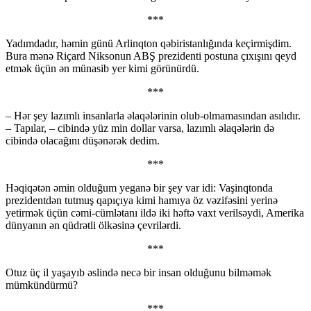
***
Yadımdadır, həmin günü Arlinqton qəbiristanlığında keçirmişdim.
Bura mənə Riçard Niksonun ABŞ prezidenti postuna çıxışını qeyd
etmək üçün ən münasib yer kimi görünürdü.
***
– Hər şey lazımlı insanlarla əlaqələrinin olub-olmamasından asılıdır.
– Tapılar, – cibində yüz min dollar varsa, lazımlı əlaqələrin də
cibində olacağını düşənərək dedim.
***
Həqiqətən əmin olduğum yeganə bir şey var idi: Vaşinqtonda
prezidentdən tutmuş qapıçıya kimi hamıya öz vəzifəsini yerinə
yetirmək üçün cəmi-cümlətanı ildə iki həftə vaxt verilsəydi, Amerika
dünyanın ən qüdrətli ölkəsinə çevrilərdi.
***
Otuz üç il yaşayıb əslində necə bir insan olduğunu bilməmək
mümkündürmü?
***