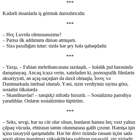
***
Kədərli insanlarla iş görmək darıxdırıcıdır.
***
– Heç Luvrda olmusunuzmu?
– Parisə ilk addımımı dünən atmışam.
– Sizə paxıllığım tutur: sizdə hər şey hələ qabaqdadır.
***
– Yaxşı, – Fabian mehribancasına razılaşdı, – hələlik pul barəsində
danışmayaq. Ancaq icazə verin, xatırladım ki, pornoqrafik filmlərin
əksəriyyəti, ən açıq-saçıqları da daxil olmaqla, İsveç və
Danimarkada istehsal olunub. Yəni, sizin verdiyiniz təyinə görə,
sosialist ölkələrdə.
– Skandinavlar! – tənqidçi nifrətlə fınxırdı. – Sosializmə parodiya
yaradıblar. Onların sosializminə tüpürüm.
***
– Seks, sevgi, hər nə cür olur olsun, bunların hamısı heç vaxt yalnız
çılpaq vücuda, ehtirasın təmin olunmasına gəlib çıxmır. Həmişə işin
içinə təxəyyül qarışmalıdır. Hər bir dövr özündə rəssam üçün sadə
sevgi aktını inanılmaz yüksəkliklərə qaldıran təxəyyül, sirr gizlədir.