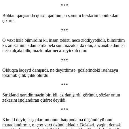
***
Böhtan qarşısında qorxu qadının ən səmimi hisslərini təbiilikdən
çıxarır.
***
O vaxt hələ bilmirdim ki, insan təbiəti necə ziddiyyətlidir, bilmirdim
ki, ən səmimi adamlarda belə süni nəzakət də olur, alicənab adamlar
necə alçala bilir, məzlumlar necə xeyirxah olur.
***
Olduqca laqeyd danışırdı, nə deyirdimsə, gözlərindəki istehzaya
toxunub çilik-çilik olurdu.
***
Striklənd qaradinməzin biri idi, az danışırdı, görünür, sözlər onun
zəkasını işıqlandıran qüdrət deyildi.
***
Kim ki deyir, başqalarının onun haqqında nə düşündüyü onu
maraqlandırmır, o, çox vaxt özünü aldadır. Belələri, yəqin, demək