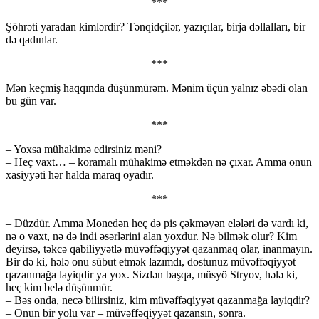
***
Şöhrəti yaradan kimlərdir? Tənqidçilər, yazıçılar, birja dəllalları, bir
də qadınlar.
***
Mən keçmiş haqqında düşünmürəm. Mənim üçün yalnız əbədi olan
bu gün var.
***
– Yoxsa mühakimə edirsiniz məni?
– Heç vaxt… – koramalı mühakimə etməkdən nə çıxar. Amma onun
xasiyyəti hər halda maraq oyadır.
***
– Düzdür. Amma Monedən heç də pis çəkməyən elələri də vardı ki,
nə o vaxt, nə də indi əsərlərini alan yoxdur. Nə bilmək olur? Kim
deyirsə, təkcə qabiliyyətlə müvəffəqiyyət qazanmaq olar, inanmayın.
Bir də ki, hələ onu sübut etmək lazımdı, dostunuz müvəffəqiyyət
qazanmağa layiqdir ya yox. Sizdən başqa, müsyö Stryov, hələ ki,
heç kim belə düşünmür.
– Bəs onda, necə bilirsiniz, kim müvəffəqiyyət qazanmağa layiqdir?
– Onun bir yolu var – müvəffəqiyyət qazansın, sonra.