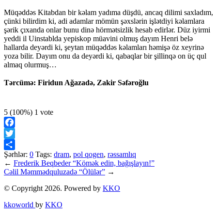
Müqəddəs Kitabdan bir kəlam yadıma düşdü, ancaq dilimi saxladım,
çünki bilirdim ki, adi adamlar mömün şəxslərin işlətdiyi kəlamlara
şərik çıxanda onlar bunu dinə hörmətsizlik hesab edirlər. Düz iyirmi
yeddi il Uinstablda yepiskop müavini olmuş dayım Henri belə
hallarda deyərdi ki, şeytan müqəddəs kəlamları həmişə öz xeyrinə
yoza bilir. Dayım onu da deyərdi ki, qabaqlar bir şillinqə on üç qul
almaq olurmuş…
Tərcümə: Firidun Ağazadə, Zakir Səfəroğlu
5
(100%)
1
vote
Facebook
Twitter
Şərhlər:
0
Tags:
dram
,
pol qogen
,
rəssamlıq
Share
←
Frederik Beqbeder “Kömək edin, bağışlayın!”
Cəlil Məmmədquluzadə “Ölülər”
→
© Copyright 2026. Powered by
KKO
kkoworld
by
KKO