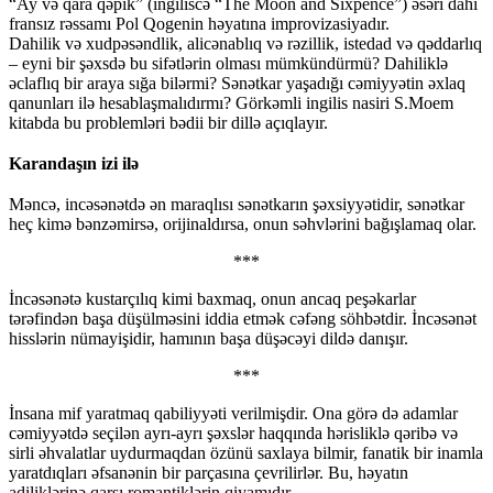
“Ay və qara qəpik” (ingiliscə “The Moon and Sixpence”) əsəri dahi
fransız rəssamı Pol Qogenin həyatına improvizasiyadır.
Dahilik və xudpəsəndlik, alicənablıq və rəzillik, istedad və qəddarlıq
– eyni bir şəxsdə bu sifətlərin olması mümkündürmü? Dahiliklə
əclaflıq bir araya sığa bilərmi? Sənətkar yaşadığı cəmiyyətin əxlaq
qanunları ilə hesablaşmalıdırmı? Görkəmli ingilis nasiri S.Moem
kitabda bu problemləri bədii bir dillə açıqlayır.
Karandaşın izi ilə
Məncə, incəsənətdə ən maraqlısı sənətkarın şəxsiyyətidir, sənətkar
heç kimə bənzəmirsə, orijinaldırsa, onun səhvlərini bağışlamaq olar.
***
İncəsənətə kustarçılıq kimi baxmaq, onun ancaq peşəkarlar
tərəfindən başa düşülməsini iddia etmək cəfəng söhbətdir. İncəsənət
hisslərin nümayişidir, hamının başa düşəcəyi dildə danışır.
***
İnsana mif yaratmaq qabiliyyəti verilmişdir. Ona görə də adamlar
cəmiyyətdə seçilən ayrı-ayrı şəxslər haqqında hərisliklə qəribə və
sirli əhvalatlar uydurmaqdan özünü saxlaya bilmir, fanatik bir inamla
yaratdıqları əfsanənin bir parçasına çevrilirlər. Bu, həyatın
adiliklərinə qarşı romantiklərin qiyamıdır.