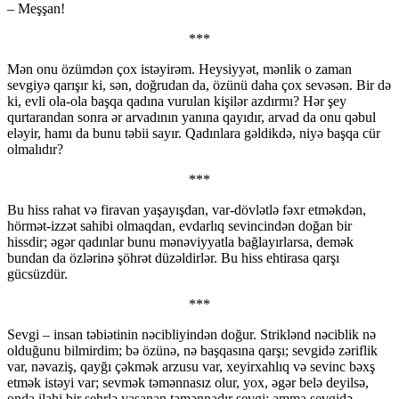
– Meşşan!
***
Mən onu özümdən çox istəyirəm. Heysiyyət, mənlik o zaman
sevgiyə qarışır ki, sən, doğrudan da, özünü daha çox sevəsən. Bir də
ki, evli ola-ola başqa qadına vurulan kişilər azdırmı? Hər şey
qurtarandan sonra ər arvadının yanına qayıdır, arvad da onu qəbul
eləyir, hamı da bunu təbii sayır. Qadınlara gəldikdə, niyə başqa cür
olmalıdır?
***
Bu hiss rahat və firavan yaşayışdan, var-dövlətlə fəxr etməkdən,
hörmət-izzət sahibi olmaqdan, evdarlıq sevincindən doğan bir
hissdir; əgər qadınlar bunu mənəviyyatla bağlayırlarsa, demək
bundan da özlərinə şöhrət düzəldirlər. Bu hiss ehtirasa qarşı
gücsüzdür.
***
Sevgi – insan təbiətinin nəcibliyindən doğur. Striklənd nəciblik nə
olduğunu bilmirdim; bə özünə, nə başqasına qarşı; sevgidə zəriflik
var, nəvaziş, qayğı çəkmək arzusu var, xeyirxahlıq və sevinc bəxş
etmək istəyi var; sevmək təmənnasız olur, yox, əgər belə deyilsə,
onda ilahi bir sehrlə yaşanan təmənnadır sevgi; amma sevgidə