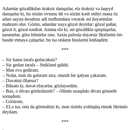
Adamlar gözəllikdən ürəksiz danışırlar, elə ürəksiz və laqeyd
danışırlar ki, bu sözün ovsunu itit və sözün kəsb etdiyi məna öz
adını saysız-hesabsız adi məfhumlara verərək əsl dəyərindən
məhrum olur. Görün, adamlar nəyə gözəl deyirlər: gözəl paltar,
gözəl it, gözəl nəsihət. Amma elə ki, əsl gözəlliklə qarşılaşırlar,
tanımırlar, görə bilmirlər onu. Saxta pafosla dəyərsiz fikirlərini ört-
basdır etməyə çalışırlar, bu isə onların hisslərini kütləşdirir.
***
– Siz hansı tərəfə gedəcəksiz?
– Siz gedən tərəfə – Striklənd güldü.
– Mən evə gedirəm.
– Nolar, mən də gələrəm sizə, oturub bir qəlyan çəkərəm.
– Dəvətsiz-filansız?
– Bilsəm ki, dəvət eləyərlər, gözləyərdim.
– Bax, o divarı görürsüzmü? – Əlimlə uzaqdakı divarı göstərib
soruşdum.
– Görürəm.
– ELə isə, onu da görməlisiz ki, mən sizinlə yoldaşlıq etmək fikrində
deyiləm.
***