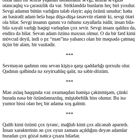
utancaqlıq və çarəsizlik də var. Striklənddə bunların heç biri yoxdur.
Sevgi adamın bütün varlığını tələb eləyir; aşiq özünü unudur; hətta
ən bəsirətli adam belə başa düşə-düşə təsəvvür eləmir ki, sevgi ötəri
ola bilər. Sevgi insanın qanını və ruhunu xəyallarla isidir, insan bilə-
bilə xəyali varlığı həqiqi varlıqdan çox sevir. Sevgi insanı qaldıra da,
endirə də bilər. Sevən adam özünə məxsus olmur. O da bir fərd kimi
mövcud deyil, indi o pz “mən”inə yabancı olan bir məqsədə çatmaq
üçün bir aləm, bir vasitədir.
***
Sevməyən qadının onu sevən kişiyə qarşı qəddarlığı qorxulu olur.
Qadının qəlbində nə xeyirxahlıq qalır, nə səbir-dözüm.
***
Mən əxlaq haqqında vəz oxumaqdan həmişə çəkinmişəm, çünki
burada nəsə bir özündənrazılıq, müştəbehlik hiss olunur. Bu isə
yumor hissi olan heç bir adama xoş gəlmir.
***
Qalib kimi özünü çox iyrənc, məğlub kimi çox alicənab aparırdı.
İnsan xarakterinin ən çox oyun zamanı açıldığını deyən adamlar
buradan çox gözəl nəticə çıxara bilərlər.