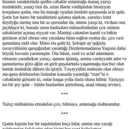
İnsanın xarakterində qəribə cəhətlər axtarmağa maraq yazıçı
instinktidir, yazıçı özü də, uzun illərin vərdişindən hissiyyatı
korşalana qədər, ona bu marağı oyadan instinkt qarşısında aciz qalır.
Şərin hər hansı bir təzahürünü qələmə alarkən, yaradıcı kimi
duydyğu razılıq onu bir az qorxudur da, amma yaxşı ki, vicdanı ona
pıçıldayır ki, burada onun hadisələrə münasibətindən çox onların
səbəblərini açmaq niyyəti var. Məntiqi cəhətdən kamil və bitkin
görünən əclaf obrazı onu yaradana hüsn-rəğbət oyatsa da, çox vaxt
qanunlara zidd olur. Mənə elə gəlir ki, Şekspir ay işığıyla
təxəyyülünün qarışığından yaratdığı Dezdemonadansa Yaqonu daha
böyük həvəslə yaratmışdır. Ola bilsin, rəzil və əclaf adamların
obrazını yaradarkən yazıçı, qanına işləmiş, amma cəmiyyətin adət və
qanunlarına görə ağlın ən gizli guşələrində yaşanmağa məcbur olan
həmin instinktin diktəsi ilə işləyir. Təxəyyülün məhsulu olan obrazı
ətə-qana doldurarlən özündən kənarda yaratdığı “mən”in o
cəhətlərini göstərir ki, onlar başqa yolla ifadə oluna bilmir. Yazıçıya
isə bir şey qalır – bütün bunlardan qurtulmaq, azad olmaq sevinci.
***
Yazıçı mühakimə etməkdən çox, bilməyə, anlamağa məhkumdur.
***
Qadın kişinin hər bir təqsirindən keçə bilər, amma ona yazığı
gəldiyindən fədakarlıq edən kişini heç vaxt bağışlamaz.