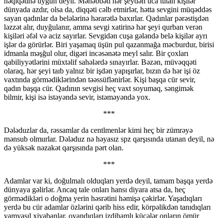
həqiqətinə uyğun deyil. Məhəbbəti hər şeydən uca tutan kişilər
dünyada azdır, olsa da, diqqəti cəlb etmirlər, hətta sevgini müqəddəs
sayan qadınlar da belələrinə hərarətlə baxırlar. Qadınlar pərəstişdən
ləzzət alır, duyğulanır, amma sevgi xatirinə hər şeyi qurban verən
kişiləri əfəl və aciz sayırlar. Sevgidən cuşa gələndə belə kişilər ayrı
işlər də görürlər. Biri yaşamaq üşün pul qazanmağa məcburdur, birisi
idmanla məşğul olur, digəri incəsənətə meyl salır. Bir çoxları
qabiliyyətlərini müxtəlif sahələrdə sınayırlar. Bəzən, müvəqqəti
olaraq, hər şeyi taıb yalnız bir işdən yapışırlar, bızın də hər işi öz
vaxtında görmədiklərindən təəssüflənirlər. Kişi başqa cür sevir,
qadın başqa cür. Qadının sevgisi heç vaxt soyumaq, səngimək
bilmir, kişi isə istəyəndə sevir, istəməyəndə yox.
***
Dələduzlar da, rəssamlar da centlmenlər kimi heç bir zümrəyə
mənsub olmurlar. Dələduz nə həyasız spz qarşısında utanan deyil, nə
də yüksək nəzakət qarşısında pərt olan.
***
Adamlar var ki, doğulmalı olduqları yerdə deyil, tamam başqa yerdə
dünyaya gəlirlər. Ancaq tale onları hansı diyara atsa da, heç
görmədikləri o doğma yerin həsrətini həmişə çəkirlər. Yaşadıqları
yerdə bu cür adamlar özlərini qərib hiss edir, körpəlikdən tanıdıqları
yamyaşıl xiyabanlar, oyandıqları izdihamlı küçələr onların ömür