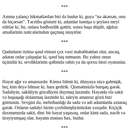
***
Amma yalançı hikmətlərdən biri də budur ki, guya “nə əkərsən, onu
da biçərsən”. Təcrübə göstərir ki, adamlar həmişə o şeylərə meyl
edirlər ki, bu, onlara bədbəxtlik gətirir, sonra başa düşüb, ağılsız
əməllərinin nəticələrindən qaçmaq istəyirlər.
***
Qadınların özünə qəsd etməsi çox vaxt məhəbbətdən olur, ancaq,
adətən onlar çalışıqlar ki, qəsd baş tutmasın. Bu yalnız onun
üçündür ki, sevdiklərinin qəlbində rəhm ya da qorxu hissi oyatsınlar.
***
Həyat ağır və amansızdır. Kimsə bilmir ki, dünyaya niyə gəlmişik,
heç kim deyə bilməz ki, hara gedirik. Qismətimizlə barışaq gərək.
Sadəliyin, sakitliyin gözəlliyini duymaq lazımdır. Həyatda elə sakit
və başıaşağı dolanmaq lazımdır ki, taleyin amansız gözü bizi
görməsin. Sevgini də, mehribanlığı da sadə və adi adamlarda axtaraq
gərək. Onların sadəlyi bizim çoxbilmişliyimizdən yaxşıdır. Kiçiçik
daxmamızda sakit, dinc bir həyat yaşayaq, onlar kimi sadə, nəcib və
ürəyiyumşaq olar, həyatın mənası bax, budur.
***