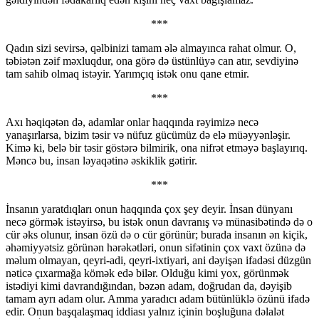
***
Qadın sizi sevirsə, qəlbinizi tamam ələ almayınca rahat olmur. O,
təbiətən zəif məxluqdur, ona görə də üstünlüyə can atır, sevdiyinə
tam sahib olmaq istəyir. Yarımçıq istək onu qane etmir.
***
Axı həqiqətən də, adamlar onlar haqqında rəyimizə necə
yanaşırlarsa, bizim təsir və nüfuz gücümüz də elə müəyyənləşir.
Kimə ki, belə bir təsir göstərə bilmirik, ona nifrət etməyə başlayırıq.
Məncə bu, insan ləyaqətinə əskiklik gətirir.
***
İnsanın yaratdıqları onun haqqında çox şey deyir. İnsan dünyanı
necə görmək istəyirsə, bu istək onun davranış və münasibətində də o
cür əks olunur, insan özü də o cür görünür; burada insanın ən kiçik,
əhəmiyyətsiz görünən hərəkətləri, onun sifətinin çox vaxt özünə də
məlum olmayan, qeyri-adi, qeyri-ixtiyari, ani dəyişən ifadəsi düzgün
nəticə çıxarmağa kömək edə bilər. Olduğu kimi yox, görünmək
istədiyi kimi davrandığından, bəzən adam, doğrudan da, dəyişib
tamam ayrı adam olur. Amma yaradıcı adam bütünlüklə özünü ifadə
edir. Onun başqalaşmaq iddiası yalnız içinin boşluğuna dəlalət