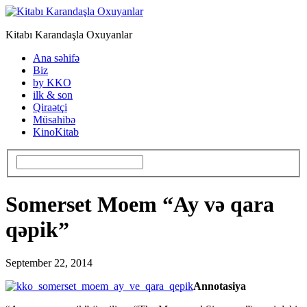
Kitabı Karandaşla Oxuyanlar
Ana səhifə
Biz
by KKO
ilk & son
Qiraətçi
Müsahibə
KinoKitab
Somerset Moem “Ay və qara
qəpik”
September 22, 2014
Annotasiya