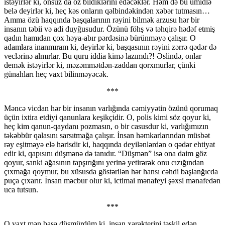
istəyirlər ki, onsuz da öz bildiklərini edəcəklər. Həm də bu ümidlə
belə deyirlər ki, heç kəs onların qəlbindəkindən xəbər tutmasın…
Amma özü haqqında başqalarının rəyini bilmək arzusu hər bir
insanın təbii və adi duyğusudur. Özünü föhş və təhqirə hədəf etmiş
qadın hamıdan çox həya-abır pərdəsinə bürünməyə çalışır. O
adamlara inanmıram ki, deyirlər ki, başqasının rəyini zərrə qədər də
veclərinə almırlar. Bu quru iddia kimə lazımdı?! Əslində, onlar
demək istəyirlər ki, məzəmmətdən-zaddan qorxmurlar, çünki
günahları heç vaxt bilinməyəcək.
***
Məncə vicdan hər bir insanın varlığında cəmiyyətin özünü qorumaq
üçün ixtira etdiyi qanunlara keşikçidir. O, polis kimi söz qoyur ki,
heç kim qanun-qaydanı pozmasın, o bir casusdur ki, varlığımızın
təkəbbür qalasını sarsıtmağa çalışır. İnsan həmkarlarından müsbət
rəy eşitməyə elə hərisdir ki, haqqında deyilənlərdən o qədər ehtiyat
edir ki, qapısını düşmənə də tanıdır. “Düşmən” isə ona daim göz
qoyur, sanki ağasının tapşırığını yerinə yetirərək onu cızığından
çıxmağa qoymur, bu xüsusda göstərilən hər hansı cəhdi başlanğıcda
puça çıxarır. İnsan məcbur olur ki, ictimai mənafeyi şəxsi mənafedən
uca tutsun.
***
O vaxt mən başa düşmürdüm ki, insan xarakterini təşkil edən