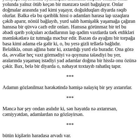
yolunda yalnız ötüb keçən bir mənzərə təsiri bağışlayır. Onlar
doğmalar arasında yad kimi yaşayır, doğulduqları diyarda rəqib
olurlar. Bəlkə elə bu qəriblik hissi o adamları harasa lap uzaqlara
çəkib aparır, nönül bağlayıb, yurd salıb həmişəlik yaşamağa çağıran
hansısa bir qüvvə cəzb edir onları. Hansısa görünməz bir tel bu
əbədi qərib yolçuları əcdadlarının lap qədim vaxtlarda tərk etdikləri
məmləkətlərə üz tutmağa məcbur edir. Bəzən də ayağını bir torpağa
basa kimi adama elə gəlir ki, o, bu yerə gizli tellərlə bağlıdır.
Beləliklə, onun ağlına batır ki, axtardığı yurd elə buradır. Ona görə
də, əvvəllər heç vaxt görmədiyi və qoynuna tələsdiyi bu yer,
aralarında yaşamaq istədiyi yad adamlar doğma bir hisslə onu özünə
çəkir. Bax, belə bir diyarda o, nəhayət toxtayıb rahatlıq tapır.
***
Adamın gözlənilməz hərəkətində həmişə nalayiq bir şey axtarırlar.
***
Məncə hər şey ondan asılıdır ki, sən həyatda nə axtarırsan,
cəmiyyətdən, adamlardan nə gözləyirsən.
***
bütün kişilərin haradasa arvadı var.