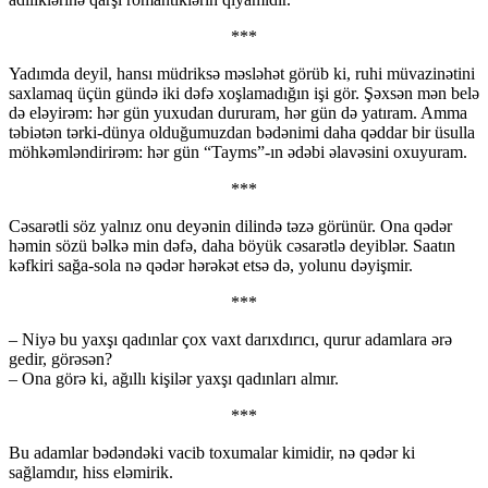
***
Yadımda deyil, hansı müdriksə məsləhət görüb ki, ruhi müvazinətini
saxlamaq üçün gündə iki dəfə xoşlamadığın işi gör. Şəxsən mən belə
də eləyirəm: hər gün yuxudan dururam, hər gün də yatıram. Amma
təbiətən tərki-dünya olduğumuzdan bədənimi daha qəddar bir üsulla
möhkəmləndirirəm: hər gün “Tayms”-ın ədəbi əlavəsini oxuyuram.
***
Cəsarətli söz yalnız onu deyənin dilində təzə görünür. Ona qədər
həmin sözü bəlkə min dəfə, daha böyük cəsarətlə deyiblər. Saatın
kəfkiri sağa-sola nə qədər hərəkət etsə də, yolunu dəyişmir.
***
– Niyə bu yaxşı qadınlar çox vaxt darıxdırıcı, qurur adamlara ərə
gedir, görəsən?
– Ona görə ki, ağıllı kişilər yaxşı qadınları almır.
***
Bu adamlar bədəndəki vacib toxumalar kimidir, nə qədər ki
sağlamdır, hiss eləmirik.