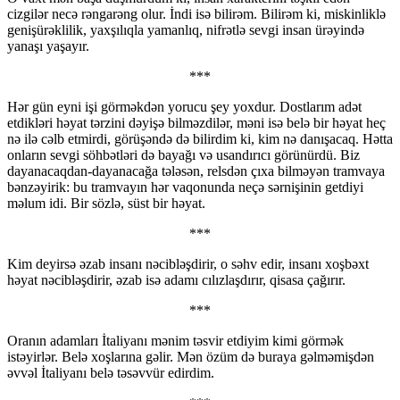
cizgilər necə rəngarəng olur. İndi isə bilirəm. Bilirəm ki, miskinliklə
genişürəklilik, yaxşılıqla yamanlıq, nifrətlə sevgi insan ürəyində
yanaşı yaşayır.
***
Hər gün eyni işi görməkdən yorucu şey yoxdur. Dostlarım adət
etdikləri həyat tərzini dəyişə bilməzdilər, məni isə belə bir həyat heç
nə ilə cəlb etmirdi, görüşəndə də bilirdim ki, kim nə danışacaq. Hətta
onların sevgi söhbətləri də bayağı və usandırıcı görünürdü. Biz
dayanacaqdan-dayanacağa tələsən, relsdən çıxa bilməyən tramvaya
bənzəyirik: bu tramvayın hər vaqonunda neçə sərnişinin getdiyi
məlum idi. Bir sözlə, süst bir həyat.
***
Kim deyirsə əzab insanı nəcibləşdirir, o səhv edir, insanı xoşbəxt
həyat nəcibləşdirir, əzab isə adamı cılızlaşdırır, qisasa çağırır.
***
Oranın adamları İtaliyanı mənim təsvir etdiyim kimi görmək
istəyirlər. Belə xoşlarına gəlir. Mən özüm də buraya gəlməmişdən
əvvəl İtaliyanı belə təsəvvür edirdim.