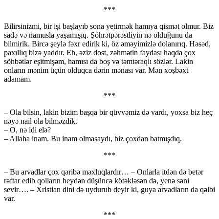
***
Bilirsinizmi, bir işi başlayıb sona yetirmək hamıya qismət olmur. Biz
sadə və namusla yaşamışıq. Şöhrətpərəstliyin nə olduğunu da
bilmirik. Bircə şeylə fəxr edirik ki, öz əməyimizlə dolanırıq. Həsəd,
paxıllıq bizə yaddır. Eh, əziz dost, zəhmətin faydası haqda çox
söhbətlər eşitmişəm, hamısı da boş və təmtəraqlı sözlər. Lakin
onların mənim üçün olduqca dərin mənası var. Mən xoşbəxt
adamam.
***
– Ola bilsin, lakin bizim başqa bir qüvvəmiz də vardı, yoxsa biz heç
nəyə nail ola bilməzdik.
– O, nə idi elə?
– Allaha inam. Bu inam olmasaydı, biz çoxdan batmışdıq.
***
– Bu arvadlar çox qəribə məxluqlardır… – Onlarla itdən də betər
rəftar edib qolların heydən düşüncə kötəkləsən də, yenə səni
sevir…. – Xristian dini də uydurub deyir ki, guya arvadların da qəlbi
var.
***