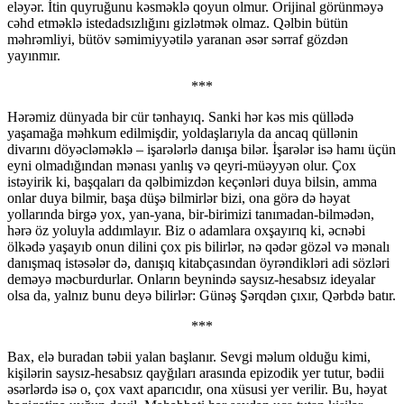
eləyər. İtin quyruğunu kəsməklə qoyun olmur. Orijinal görünməyə
cəhd etməklə istedadsızlığını gizlətmək olmaz. Qəlbin bütün
məhrəmliyi, bütöv səmimiyyətilə yaranan əsər sərraf gözdən
yayınmır.
***
Hərəmiz dünyada bir cür tənhayıq. Sanki hər kəs mis qüllədə
yaşamağa məhkum edilmişdir, yoldaşlarıyla da ancaq qüllənin
divarını döyəcləməklə – işarələrlə danışa bilər. İşarələr isə hamı üçün
eyni olmadığından mənası yanlış və qeyri-müəyyən olur. Çox
istəyirik ki, başqaları da qəlbimizdən keçənləri duya bilsin, amma
onlar duya bilmir, başa düşə bilmirlər bizi, ona görə də həyat
yollarında birgə yox, yan-yana, bir-birimizi tanımadan-bilmədən,
hərə öz yoluyla addımlayır. Biz o adamlara oxşayırıq ki, əcnəbi
ölkədə yaşayıb onun dilini çox pis bilirlər, nə qədər gözəl və mənalı
danışmaq istəsələr də, danışıq kitabçasından öyrəndikləri adi sözləri
deməyə məcburdurlar. Onların beynində saysız-hesabsız ideyalar
olsa da, yalnız bunu deyə bilirlər: Günəş Şərqdən çıxır, Qərbdə batır.
***
Bax, elə buradan təbii yalan başlanır. Sevgi məlum olduğu kimi,
kişilərin saysız-hesabsız qayğıları arasında epizodik yer tutur, bədii
əsərlərdə isə o, çox vaxt aparıcıdır, ona xüsusi yer verilir. Bu, həyat