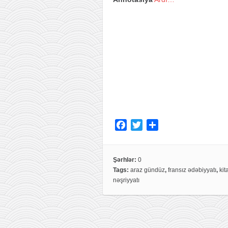
F
T
S
a
w
h
c
i
a
e
t
r
Şərhlər:
0
Tags:
araz gündüz
,
fransız ədəbiyyatı
,
kit
b
t
e
nəşriyyatı
o
e
o
r
k