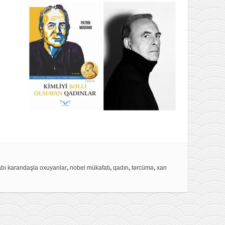
abı karandaşla oxuyanlar
,
nobel mükafatı
,
qadın
,
tərcümə
,
xan