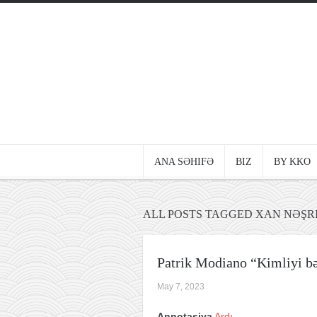
ANA SƏHIFƏ
BIZ
BY KKO
ALL POSTS TAGGED XAN NƏŞR
Patrik Modiano “Kimliyi bə
May 7, 2023
Annotasiya
Ardı…