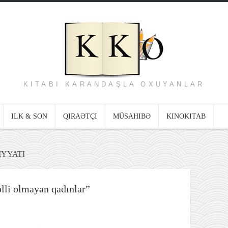
KITABI KARANDAŞLA OXUYANLAR
ILK & SON
QIRAƏTÇI
MÜSAHIBƏ
KINOKITAB
IYYATI
lli olmayan qadınlar”