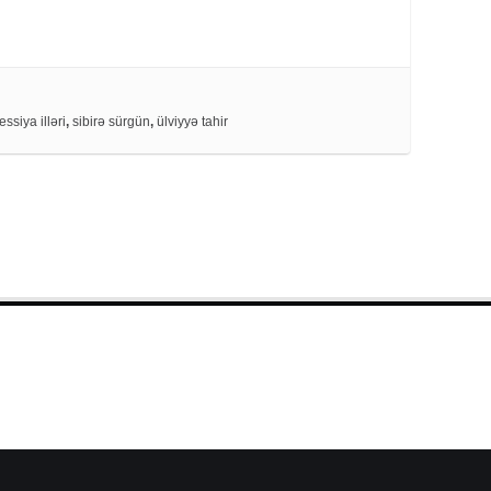
essiya illəri
,
sibirə sürgün
,
ülviyyə tahir