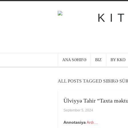
ANA SƏHIFƏ
BIZ
BY KKO
ALL POSTS TAGGED SIBIRƏ S
Ülviyyə Tahir “Taxta məkt
September 5, 2024
Annotasiya
Ardı…