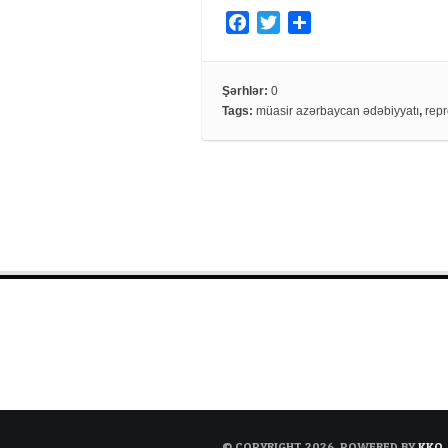
F
T
S
a
w
h
c
i
a
e
t
r
Şərhlər:
0
Tags:
müasir azərbaycan ədəbiyyatı
,
repr
b
t
e
o
e
o
r
k
© COPYRIGHT 2026. POWERED BY
KKO