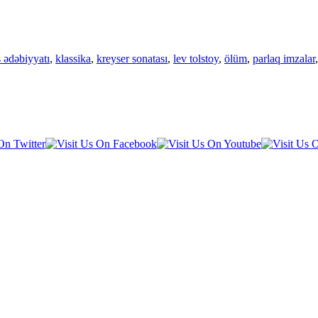
s ədəbiyyatı
,
klassika
,
kreyser sonatası
,
lev tolstoy
,
ölüm
,
parlaq imzalar