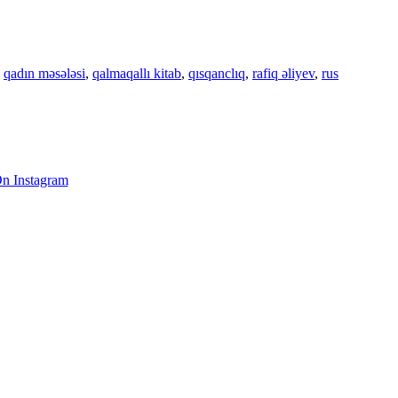
,
qadın məsələsi
,
qalmaqallı kitab
,
qısqanclıq
,
rafiq əliyev
,
rus