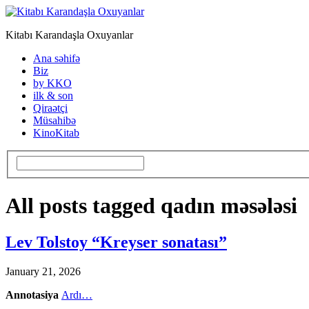
Kitabı Karandaşla Oxuyanlar
Ana səhifə
Biz
by KKO
ilk & son
Qiraətçi
Müsahibə
KinoKitab
All posts tagged qadın məsələsi
Lev Tolstoy “Kreyser sonatası”
January 21, 2026
Annotasiya
Ardı…