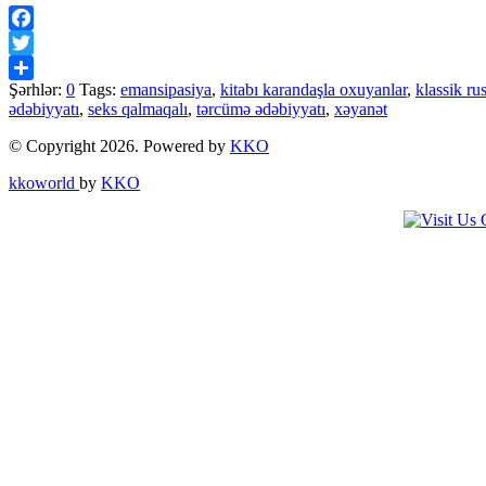
Facebook
Twitter
Şərhlər:
0
Tags:
emansipasiya
,
kitabı karandaşla oxuyanlar
,
klassik ru
Share
ədəbiyyatı
,
seks qalmaqalı
,
tərcümə ədəbiyyatı
,
xəyanət
© Copyright 2026. Powered by
KKO
kkoworld
by
KKO