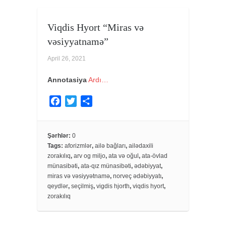
Viqdis Hyort “Miras və
vəsiyyatnamə”
April 26, 2021
Annotasiya
Ardı…
F
T
S
a
w
h
c
i
a
e
t
r
Şərhlər:
0
Tags:
aforizmlər
,
ailə bağları
,
ailədaxili
b
t
e
zorakılıq
,
arv og miljo
,
ata və oğul
,
ata-övlad
o
e
münasibəti
,
ata-qız münasibəti
,
ədəbiyyat
,
o
r
miras və vəsiyyətnamə
,
norveç ədəbiyyatı
,
k
qeydlər
,
seçilmiş
,
vigdis hjorth
,
viqdis hyort
,
zorakılıq