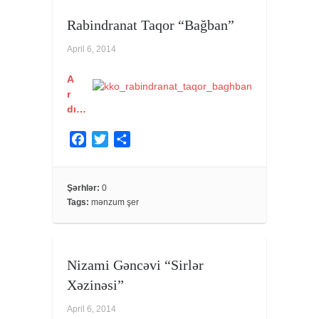
Rabindranat Taqor “Bağban”
April 6, 2014
A
r
dı…
F
T
S
a
w
h
c
i
a
e
t
r
Şərhlər:
0
Tags:
mənzum şer
b
t
e
o
e
o
r
k
Nizami Gəncəvi “Sirlər
Xəzinəsi”
April 6, 2014