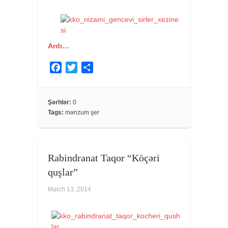
Ardı…
F
T
S
a
w
h
c
i
a
e
t
r
Şərhlər:
0
Tags:
mənzum şer
b
t
e
o
e
o
r
k
Rabindranat Taqor “Köçəri
quşlar”
March 13, 2014