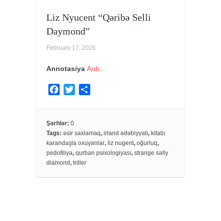
Liz Nyucent “Qəribə Selli
Daymond”
February 17, 2026
Annotasiya
Ardı…
F
T
S
a
w
h
c
i
a
e
t
r
Şərhlər:
0
Tags:
əsir saxlamaq
,
irland ədəbiyyatı
,
kitabı
b
t
e
karandaşla oxuyanlar
,
liz nugent
,
oğurluq
,
o
e
pedofiliya
,
qurban psixologiyası
,
strange sally
o
r
diamond
,
triller
k