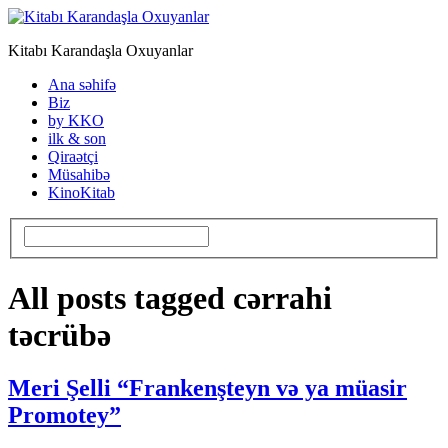
Kitabı Karandaşla Oxuyanlar
Ana səhifə
Biz
by KKO
ilk & son
Qiraətçi
Müsahibə
KinoKitab
All posts tagged cərrahi
təcrübə
Meri Şelli “Frankenşteyn və ya müasir
Promotey”