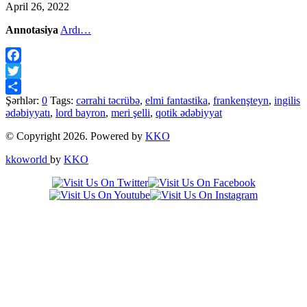
April 26, 2022
Annotasiya
Ardı…
Facebook
Twitter
Şərhlər:
0
Tags:
cərrahi təcrübə
,
elmi fantastika
,
frankenşteyn
,
ingilis
Share
ədəbiyyatı
,
lord bayron
,
meri şelli
,
qotik ədəbiyyat
© Copyright 2026. Powered by
KKO
kkoworld
by
KKO