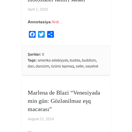
April 1, 2020
Annotasiya
Ardı…
F
T
S
a
w
h
c
i
a
e
t
r
Şərhlər:
0
Tags:
amerika ədəbiyyatı
,
budda
,
buddizm
,
b
t
e
dao
,
daosizm
,
özünü tapmaq
,
səfər
,
səyahət
o
e
o
r
k
Marlena de Blazi “Venesiyada
min gün: Gözlənilməz eşq
macərası”
August 21, 2014