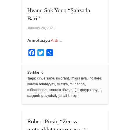
Hvanq Sok Yonq “Şahzadə
Bari”
January 28, 2021
Annotasiya
Ardı…
F
T
S
a
w
h
c
i
a
e
t
r
Şərhlər:
0
Tags:
çin
,
əfsanə
,
imiqrant
,
imiqrasiya
,
ingiltərə
,
b
t
e
koreya ədəbiyyatı
,
mistika
,
müharibə
,
o
e
müharibədən sonrakı dövr
,
nağıl
,
qaçqın həyatı
,
o
r
qaçqınlıq
,
səyahət
,
şimali koreya
k
Robert Pirsiq “Zen və
motosiklet təmiri sənəti”