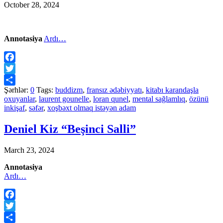
October 28, 2024
Annotasiya
Ardı…
Facebook
Twitter
Şərhlər:
0
Tags:
buddizm
,
fransız ədəbiyyatı
,
kitabı karandaşla
Share
oxuyanlar
,
laurent gounelle
,
loran qunel
,
mental sağlamlıq
,
özünü
inkişaf
,
səfər
,
xoşbəxt olmaq istəyən adam
Deniel Kiz “Beşinci Salli”
March 23, 2024
Annotasiya
Ardı…
Facebook
Twitter