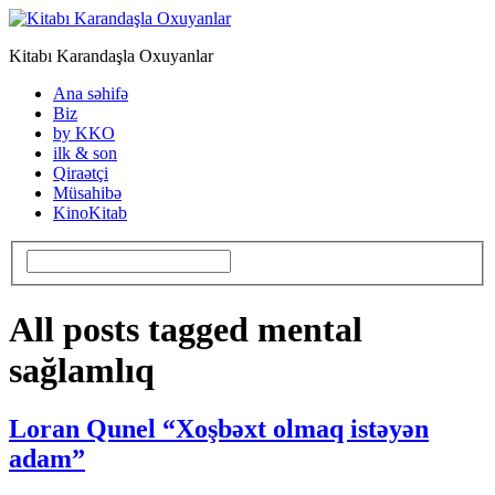
Kitabı Karandaşla Oxuyanlar
Ana səhifə
Biz
by KKO
ilk & son
Qiraətçi
Müsahibə
KinoKitab
All posts tagged mental
sağlamlıq
Loran Qunel “Xoşbəxt olmaq istəyən
adam”