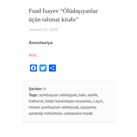
Fuad İsayev “Ölüdaşıyanlar
üçün təlimat kitabı”
January 22, 2026
Annotasiya
Ardı…
F
T
S
a
w
h
c
i
a
e
t
r
Şərhlər:
0
Tags:
azərbaycan ədəbiyyatı
,
bakı
,
əsirlik
,
b
t
e
Kəlbəcər
,
kitabı karandaşla oxuyanlar
,
Laçın
,
o
e
müasir azərbaycan ədəbiyyatı
,
qaçqınlıq
,
o
r
qarabağ müharibəsi
,
yataqxana həyatı
k