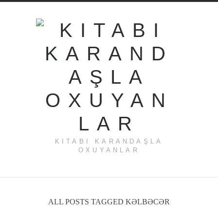
KITABI KARANDAŞLA
OXUYANLAR
ALL POSTS TAGGED KƏLBƏCƏR