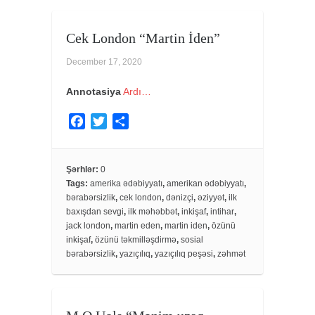
Cek London “Martin İden”
December 17, 2020
Annotasiya
Ardı…
F
T
S
a
w
h
c
i
a
e
t
r
Şərhlər:
0
Tags:
amerika ədəbiyyatı
,
amerikan ədəbiyyatı
,
b
t
e
bərabərsizlik
,
cek london
,
dənizçi
,
əziyyət
,
ilk
o
e
baxışdan sevgi
,
ilk məhəbbət
,
inkişaf
,
intihar
,
o
r
jack london
,
martin eden
,
martin iden
,
özünü
k
inkişaf
,
özünü təkmilləşdirmə
,
sosial
bərabərsizlik
,
yazıçılıq
,
yazıçılıq peşəsi
,
zəhmət