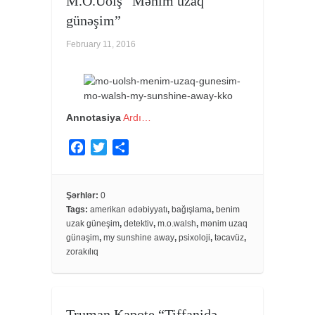
M.O.Uolş “Mənim uzaq
günəşim”
February 11, 2016
Annotasiya
Ardı…
F
T
S
a
w
h
c
i
a
e
t
r
Şərhlər:
0
Tags:
amerikan ədəbiyyatı
,
bağışlama
,
benim
b
t
e
uzak güneşim
,
detektiv
,
m.o.walsh
,
mənim uzaq
o
e
günəşim
,
my sunshine away
,
psixoloji
,
təcavüz
,
o
r
zorakılıq
k
Truman Kapote “Tiffanidə