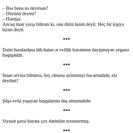
– Bəs buna nə deyirsən?
– Düzünü deyim?
– Həmişə.
Ancaq mən yaxşı bilirəm ki, ona düzü lazım deyil. Heç bir kişiyə
lazım deyil.
***
Daim haralardasa itib-batan ər evlilik həyatımın dəyişməyən yeganə
həqiqətidir.
***
İnsan sevinə bilmirsə, heç olmasa əylənməyi bacarmalıdır, elə
deyilmi?
***
Şüşə evdə yaşayan başqalarına daş atmamalıdır.
***
Siyasət şəxsi həyata çox dərindən toxunurmuş.
***