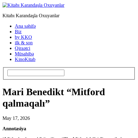
Kitabı Karandaşla Oxuyanlar
Ana səhifə
Biz
by KKO
ilk & son
Qiraətçi
Müsahibə
KinoKitab
Mari Benedikt “Mitford
qalmaqalı”
May 17, 2026
Annotasiya