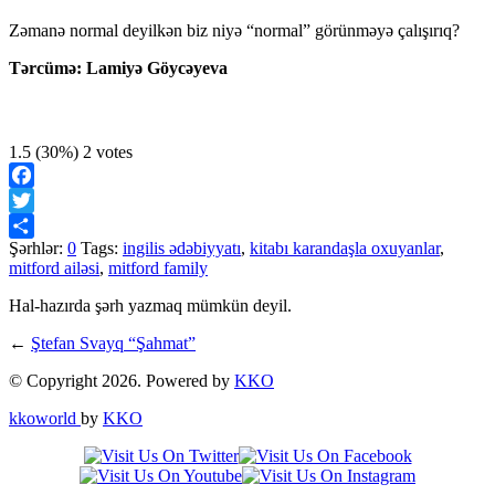
Zəmanə normal deyilkən biz niyə “normal” görünməyə çalışırıq?
Tərcümə: Lamiyə Göycəyeva
1.5
(30%)
2
votes
Facebook
Twitter
Şərhlər:
0
Tags:
ingilis ədəbiyyatı
,
kitabı karandaşla oxuyanlar
,
Share
mitford ailəsi
,
mitford family
Hal-hazırda şərh yazmaq mümkün deyil.
←
Ştefan Svayq “Şahmat”
© Copyright 2026. Powered by
KKO
kkoworld
by
KKO