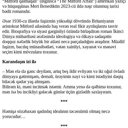
“Mitford qalmaqalı” (ingiliscə “The Mitford Affair”) amerikalı yazıçı
və hüquqşünas Meri Benediktin 2023-cü ildə nəşr olunmuş tarixi
bədii romanıdır.
Əsər 1930-cu illərdə faşizmin yüksəlişi dövründə Britaniyanın
aristokrat Mitford ailəsində baş verən real fikir ayrılıqlarını təsvir
edir. Bioqrafiya və siyasi gərginliyi özündə birləşdirən roman İkinci
Dünya müharibəsi ərəfəsində ideologiya və ölkəyə sədaqətin
doqquz nəfərlik böyük bir ailəni necə parçaladığını araşdırır. Müəllif
faşizm, bacılıq münasibətləri, vətən xainliyi, xəyanət və mənəvi
seçim kimi mövzulara toxunur.
Karandaşın izi ilə
– Mən elə də gənc deyiləm, artıq beş ildir evliyəm və iki oğul övladı
dünyaya gətirmişəm, deməli, ürəyimin nəyi və kimi istədiyini dəqiq
biləcək qədər yaş almışam.
Bilirəm ki, məni incitmək istəmir. Amma yenə də qəlbimə toxunur,
mən isə bu incikliyi gələcək günlər üçün gizlədib saxlayıram.
***
Həmişə sözəbaxan qadınlıq idealının təcəssümü olmaq necə
yorucudur…
***